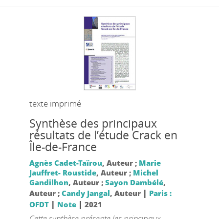
texte imprimé
Synthèse des principaux
résultats de l’étude Crack en
Île-de-France
Agnès Cadet-Taïrou
, Auteur ;
Marie
Jauffret- Roustide
, Auteur ;
Michel
Gandilhon
, Auteur ;
Sayon Dambélé
,
|
Auteur ;
Candy Jangal
, Auteur
Paris :
|
|
OFDT
Note
2021
Cette synthèse présente les principaux