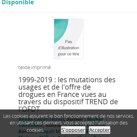
Disponible
texte imprimé
1999-2019 : les mutations des
usages et de l'offre de
drogues en France vues au
travers du dispositif TREND de
l'OFDT
Les cookies assurent le bon fonctionnement de nos services,
Agnès Cadet-Taïrou
, Auteur ;
Michel
en utilisant ces derniers, vous acceptez l'utilisation des
Gandilhon
, Auteur ;
Clément Gérome
,
cookies.
S'opposer
Accepter
Auteur ;
Magali Martinez
, Auteur ;