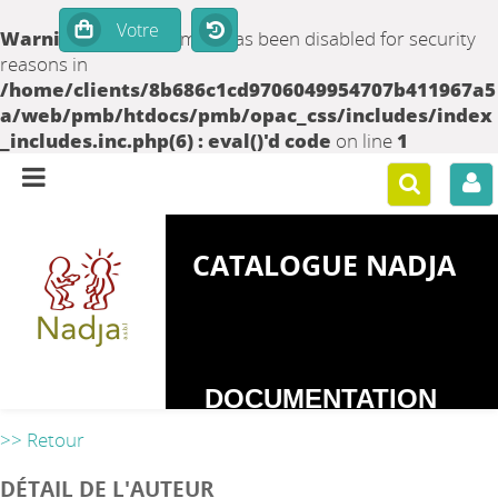
Warning
: set_time_limit() has been disabled for security
reasons in
/home/clients/8b686c1cd9706049954707b411967a5
a/web/pmb/htdocs/pmb/opac_css/includes/index
_includes.inc.php(6) : eval()'d code
on line
1
CATALOGUE NADJA
DOCUMENTATION
SUR LES
>> Retour
DEPENDANCES
DÉTAIL DE L'AUTEUR