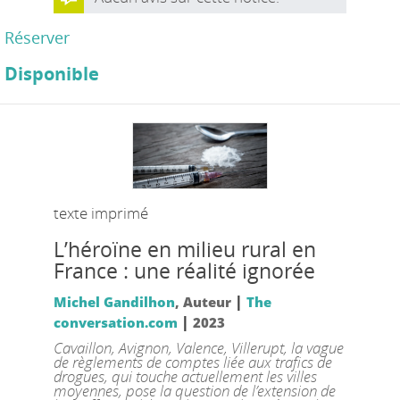
Réserver
Disponible
texte imprimé
L’héroïne en milieu rural en
France : une réalité ignorée
|
Michel Gandilhon
, Auteur
The
|
conversation.com
2023
Cavaillon, Avignon, Valence, Villerupt, la vague
de règlements de comptes liée aux trafics de
drogues, qui touche actuellement les villes
moyennes, pose la question de l’extension de