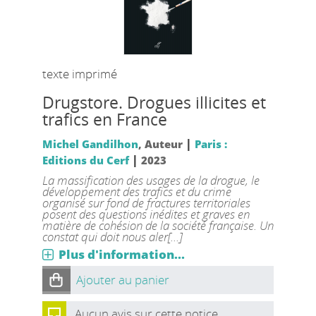
texte imprimé
Drugstore. Drogues illicites et
trafics en France
|
Michel Gandilhon
, Auteur
Paris :
|
Editions du Cerf
2023
La massification des usages de la drogue, le
développement des trafics et du crime
organisé sur fond de fractures territoriales
posent des questions inédites et graves en
matière de cohésion de la société française. Un
constat qui doit nous aler[...]
Plus d'information...
Ajouter au panier
Aucun avis sur cette notice.