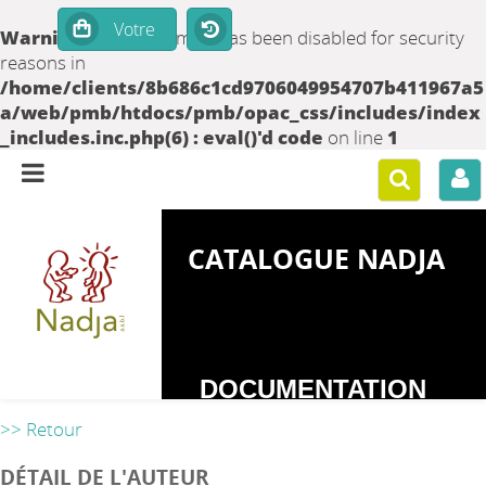
Warning
: set_time_limit() has been disabled for security
reasons in
/home/clients/8b686c1cd9706049954707b411967a5
a/web/pmb/htdocs/pmb/opac_css/includes/index
_includes.inc.php(6) : eval()'d code
on line
1
CATALOGUE NADJA
DOCUMENTATION
SUR LES
>> Retour
DEPENDANCES
DÉTAIL DE L'AUTEUR