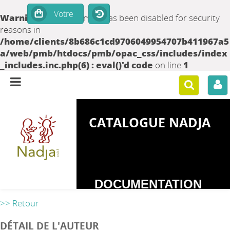
Warning
: set_time_limit() has been disabled for security
reasons in
/home/clients/8b686c1cd9706049954707b411967a5
a/web/pmb/htdocs/pmb/opac_css/includes/index
_includes.inc.php(6) : eval()'d code
on line
1
CATALOGUE NADJA
DOCUMENTATION
SUR LES
>> Retour
DEPENDANCES
DÉTAIL DE L'AUTEUR