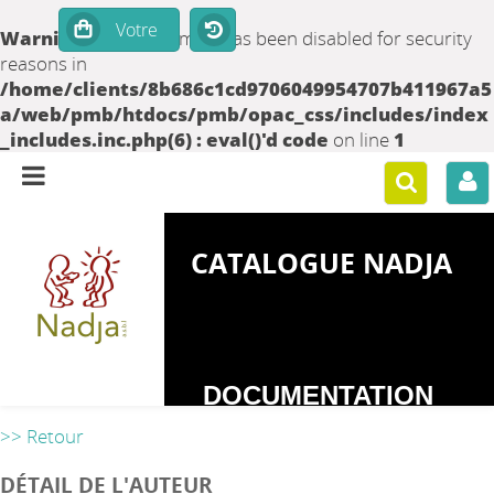
Warning
: set_time_limit() has been disabled for security
reasons in
/home/clients/8b686c1cd9706049954707b411967a5
a/web/pmb/htdocs/pmb/opac_css/includes/index
_includes.inc.php(6) : eval()'d code
on line
1
CATALOGUE NADJA
DOCUMENTATION
SUR LES
>> Retour
DEPENDANCES
DÉTAIL DE L'AUTEUR