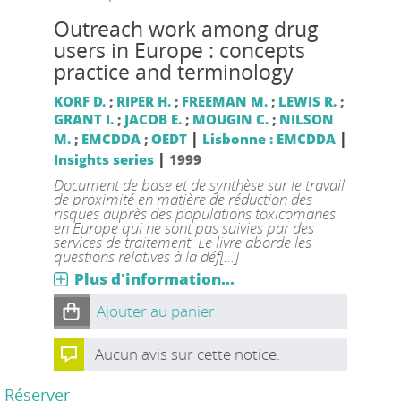
Outreach work among drug
users in Europe : concepts
practice and terminology
KORF D.
;
RIPER H.
;
FREEMAN M.
;
LEWIS R.
;
GRANT I.
;
JACOB E.
;
MOUGIN C.
;
NILSON
|
|
M.
;
EMCDDA
;
OEDT
Lisbonne : EMCDDA
|
Insights series
1999
Document de base et de synthèse sur le travail
de proximité en matière de réduction des
risques auprès des populations toxicomanes
en Europe qui ne sont pas suivies par des
services de traitement. Le livre aborde les
questions relatives à la déf[...]
Plus d'information...
Ajouter au panier
Aucun avis sur cette notice.
Réserver