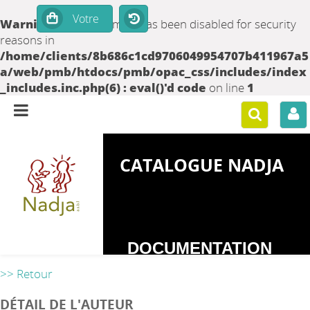
Warning
: set_time_limit() has been disabled for security
reasons in
/home/clients/8b686c1cd9706049954707b411967a5
a/web/pmb/htdocs/pmb/opac_css/includes/index
_includes.inc.php(6) : eval()'d code
on line
1
CATALOGUE NADJA
DOCUMENTATION
SUR LES
>> Retour
DEPENDANCES
DÉTAIL DE L'AUTEUR