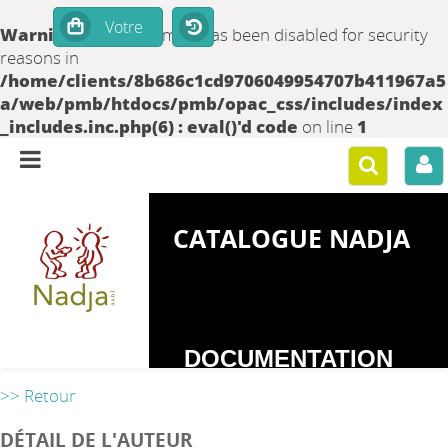
Warning
: set_time_limit() has been disabled for security
reasons in
/home/clients/8b686c1cd9706049954707b411967a5
a/web/pmb/htdocs/pmb/opac_css/includes/index
_includes.inc.php(6) : eval()'d code
on line
1
CATALOGUE NADJA
DOCUMENTATION
SUR LES
>> Retour
DEPENDANCES
DÉTAIL DE L'AUTEUR