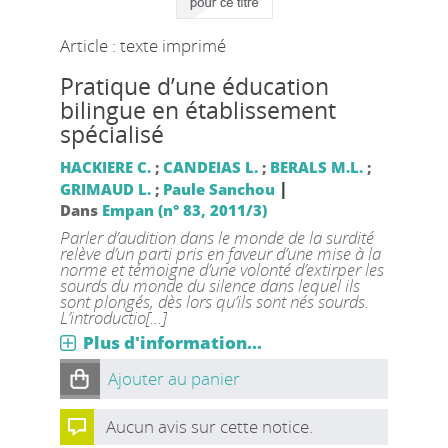
Article : texte imprimé
Pratique d’une éducation
bilingue en établissement
spécialisé
HACKIERE C.
;
CANDEIAS L.
;
BERALS M.L.
;
|
GRIMAUD L.
;
Paule Sanchou
Dans
Empan (n° 83, 2011/3)
Parler d’audition dans le monde de la surdité
relève d’un parti pris en faveur d’une mise à la
norme et témoigne d’une volonté d’extirper les
sourds du monde du silence dans lequel ils
sont plongés, dès lors qu’ils sont nés sourds.
L’introductio[...]
Plus d'information...
Ajouter au panier
Aucun avis sur cette notice.