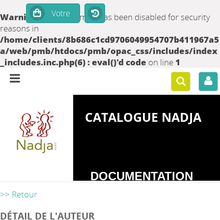
Warning
: set_time_limit() has been disabled for security
reasons in
/home/clients/8b686c1cd9706049954707b411967a5
a/web/pmb/htdocs/pmb/opac_css/includes/index
_includes.inc.php(6) : eval()'d code
on line
1
CATALOGUE NADJA
DOCUMENTATION
SUR LES
>> Retour
DEPENDANCES
DÉTAIL DE L'AUTEUR