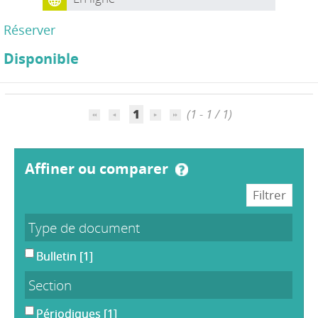
Réserver
Disponible
1
(1 - 1 / 1)
affiner ou comparer
Type de document
Bulletin
[1]
Section
Périodiques
[1]