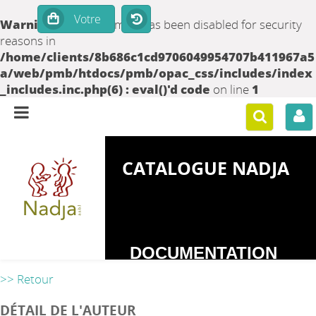
Warning
: set_time_limit() has been disabled for security
reasons in
/home/clients/8b686c1cd9706049954707b411967a5
a/web/pmb/htdocs/pmb/opac_css/includes/index
_includes.inc.php(6) : eval()'d code
on line
1
CATALOGUE NADJA
DOCUMENTATION
SUR LES
>> Retour
DEPENDANCES
DÉTAIL DE L'AUTEUR