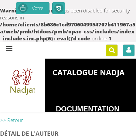
Warning
: set_time_limit() has been disabled for security
reasons in
/home/clients/8b686c1cd9706049954707b411967a5
a/web/pmb/htdocs/pmb/opac_css/includes/index
_includes.inc.php(6) : eval()'d code
on line
1
CATALOGUE NADJA
DOCUMENTATION
SUR LES
>> Retour
DEPENDANCES
DÉTAIL DE L'AUTEUR