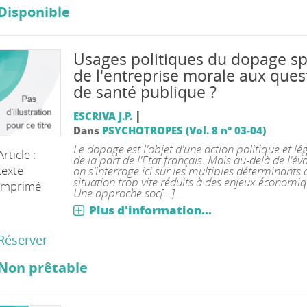
Disponible
Usages politiques du dopage spo
de l'entreprise morale aux ques
de santé publique ?
|
ESCRIVA J.P.
Dans
PSYCHOTROPES (Vol. 8 n° 03-04)
Le dopage est l'objet d'une action politique et lég
Article :
de la part de l'Etat français. Mais au-delà de l'év
texte
on s'interroge ici sur les multiples déterminants 
situation trop vite réduits à des enjeux économiq
imprimé
Une approche soc[...]
Plus d'information...
Réserver
Non prêtable