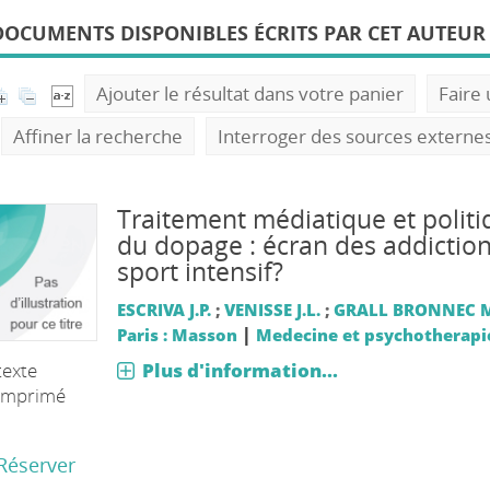
DOCUMENTS DISPONIBLES ÉCRITS PAR CET AUTEUR 
Ajouter le résultat dans votre panier
Faire
Affiner la recherche
Interroger des sources externe
Traitement médiatique et politi
du dopage : écran des addictio
sport intensif?
ESCRIVA J.P.
;
VENISSE J.L.
;
GRALL BRONNEC 
|
Paris : Masson
Medecine et psychotherapi
Plus d'information...
texte
imprimé
Réserver