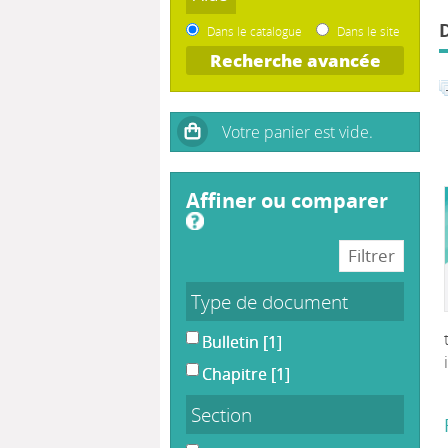
Dans le catalogue
Dans le site
Recherche avancée
affiner ou comparer
Type de document
Bulletin
[1]
Chapitre
[1]
Section