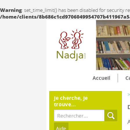
Warning
: set_time_limit() has been disabled for security r
/home/clients/8b686c1cd9706049954707b411967a5a/
Accueil
C
>
Je cherche, je
trouve...
A