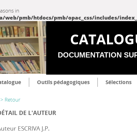
easons in
web/pmb/htdocs/pmb/opac_css/includes/index_incl
CATALOG
DOCUMENTATION SU
atalogue
Outils pédagogiques
Sélections
> Retour
DÉTAIL DE L'AUTEUR
uteur ESCRIVA J.P.