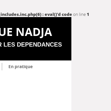
udes.inc.php(6) : eval()'d code
on line
1
UE NADJA
R LES DEPENDANCES
En pratique