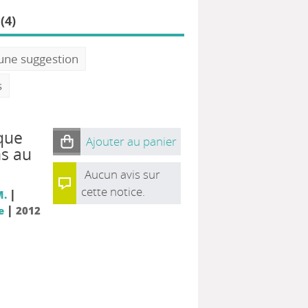
(4)
 une suggestion
s
que
Ajouter au panier
ns au
Aucun avis sur
cette notice.
|
M.
|
e
2012