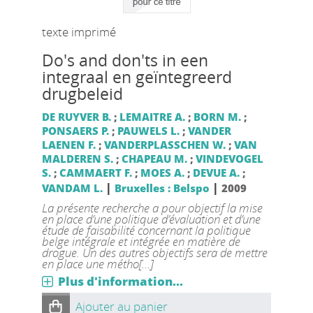
texte imprimé
Do's and don'ts in een
integraal en geïntegreerd
drugbeleid
DE RUYVER B.
;
LEMAITRE A.
;
BORN M.
;
PONSAERS P.
;
PAUWELS L.
;
VANDER
LAENEN F.
;
VANDERPLASSCHEN W.
;
VAN
MALDEREN S.
;
CHAPEAU M.
;
VINDEVOGEL
S.
;
CAMMAERT F.
;
MOES A.
;
DEVUE A.
;
|
|
VANDAM L.
Bruxelles : Belspo
2009
La présente recherche a pour objectif la mise
en place d’une politique d’évaluation et d’une
étude de faisabilité concernant la politique
belge intégrale et intégrée en matière de
drogue. Un des autres objectifs sera de mettre
en place une métho[...]
Plus d'information...
Ajouter au panier