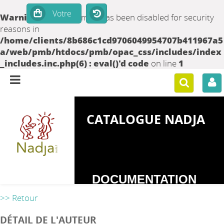
Warning
: set_time_limit() has been disabled for security
reasons in
/home/clients/8b686c1cd9706049954707b411967a5
a/web/pmb/htdocs/pmb/opac_css/includes/index
_includes.inc.php(6) : eval()'d code
on line
1
CATALOGUE NADJA
DOCUMENTATION
SUR LES
>> Retour
DEPENDANCES
DÉTAIL DE L'AUTEUR