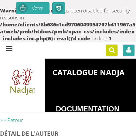
Warning
: set_time_limit() has been disabled for security
reasons in
/home/clients/8b686c1cd9706049954707b411967a5
a/web/pmb/htdocs/pmb/opac_css/includes/index
_includes.inc.php(6) : eval()'d code
on line
1
CATALOGUE NADJA
DOCUMENTATION
SUR LES
>> Retour
DEPENDANCES
DÉTAIL DE L'AUTEUR