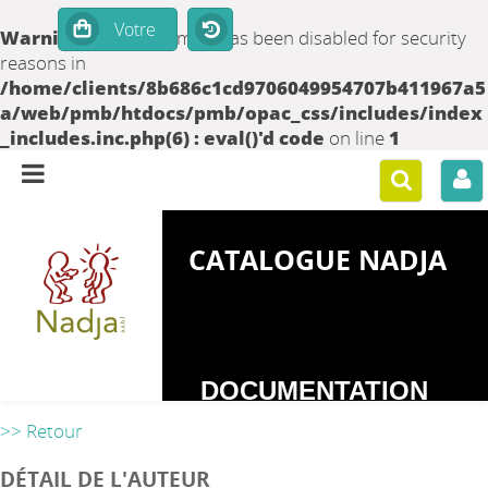
Warning
: set_time_limit() has been disabled for security
reasons in
/home/clients/8b686c1cd9706049954707b411967a5
a/web/pmb/htdocs/pmb/opac_css/includes/index
_includes.inc.php(6) : eval()'d code
on line
1
CATALOGUE NADJA
DOCUMENTATION
SUR LES
>> Retour
DEPENDANCES
DÉTAIL DE L'AUTEUR