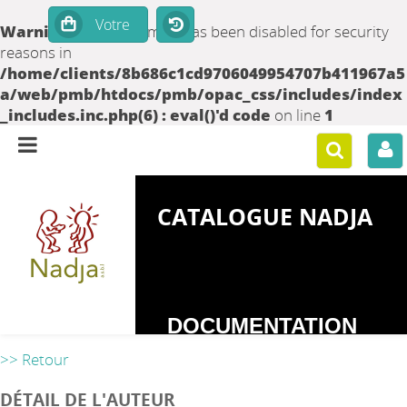
Warning
: set_time_limit() has been disabled for security
reasons in
/home/clients/8b686c1cd9706049954707b411967a5
a/web/pmb/htdocs/pmb/opac_css/includes/index
_includes.inc.php(6) : eval()'d code
on line
1
CATALOGUE NADJA
DOCUMENTATION
SUR LES
>> Retour
DEPENDANCES
DÉTAIL DE L'AUTEUR