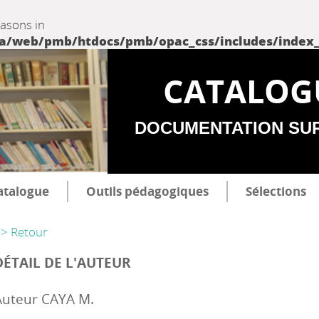
easons in
web/pmb/htdocs/pmb/opac_css/includes/index_incl
CATALOG
DOCUMENTATION SU
atalogue
Outils pédagogiques
Sélections
> Retour
DÉTAIL DE L'AUTEUR
Auteur CAYA M.