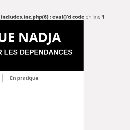
udes.inc.php(6) : eval()'d code
on line
1
UE NADJA
R LES DEPENDANCES
En pratique