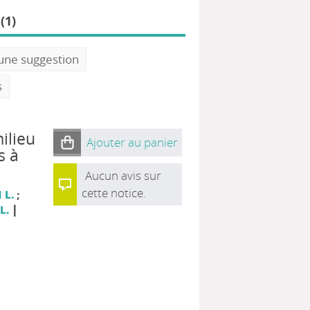
(1)
 une suggestion
s
ilieu
Ajouter au panier
s à
Aucun avis sur
cette notice.
 L.
;
|
L.