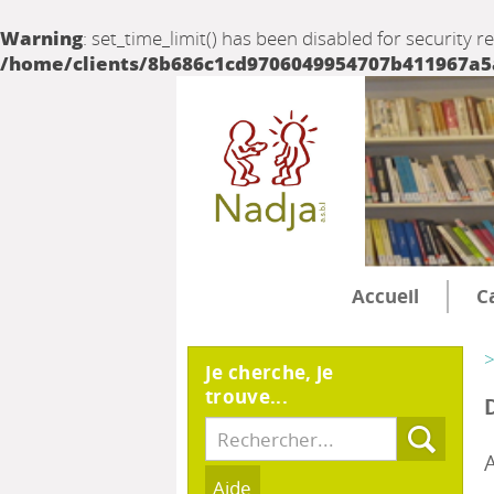
Warning
: set_time_limit() has been disabled for security r
/home/clients/8b686c1cd9706049954707b411967a5a/
Accueil
C
>
Je cherche, je
trouve...