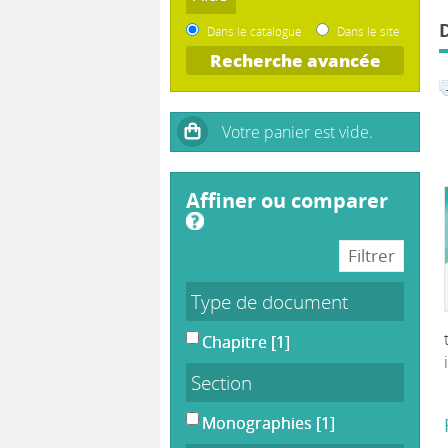
Dans le catalogue
Dans le site
Recherche avancée
affiner ou comparer
Type de document
Chapitre
[1]
Section
Monographies
[1]