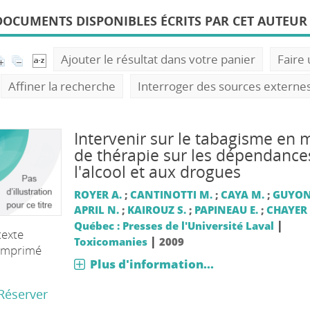
DOCUMENTS DISPONIBLES ÉCRITS PAR CET AUTEUR 
Ajouter le résultat dans votre panier
Faire
Affiner la recherche
Interroger des sources externe
Intervenir sur le tabagisme en m
de thérapie sur les dépendance
l'alcool et aux drogues
ROYER A.
;
CANTINOTTI M.
;
CAYA M.
;
GUYON
APRIL N.
;
KAIROUZ S.
;
PAPINEAU E.
;
CHAYER 
|
Québec : Presses de l'Université Laval
texte
|
Toxicomanies
2009
imprimé
Plus d'information...
Réserver