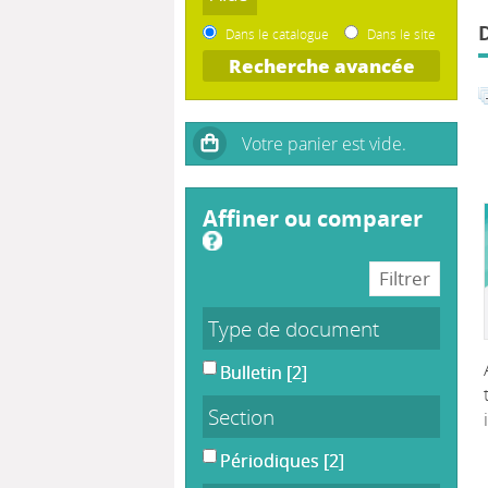
Dans le catalogue
Dans le site
Recherche avancée
affiner ou comparer
Type de document
Bulletin
[2]
Section
Périodiques
[2]