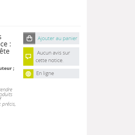
s
Ajouter au panier
ce :
ête
Aucun avis sur
cette notice.
uteur ;
En ligne
rendre
oduits
f
 précis,