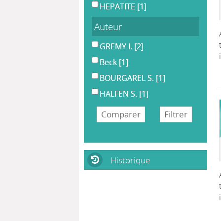
HEPATITE
[1]
Auteur
GREMY I.
[2]
Beck
[1]
BOURGAREL S.
[1]
HALFEN S.
[1]
Historique