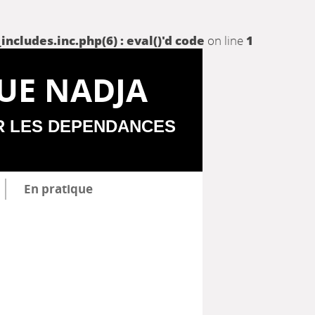
udes.inc.php(6) : eval()'d code
on line
1
UE NADJA
R LES DEPENDANCES
En pratique