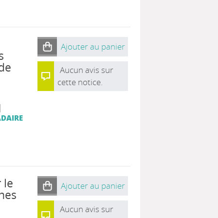
Ajouter au panier
s
 de
Aucun avis sur
cette notice.
|
ADAIRE
 le
Ajouter au panier
nes
Aucun avis sur