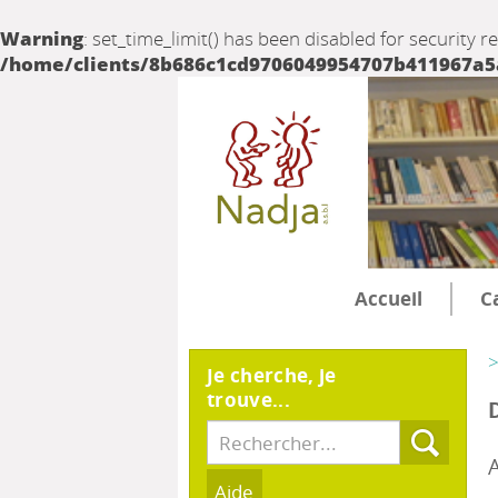
Warning
: set_time_limit() has been disabled for security r
/home/clients/8b686c1cd9706049954707b411967a5a/
Accueil
C
>
Je cherche, je
trouve...