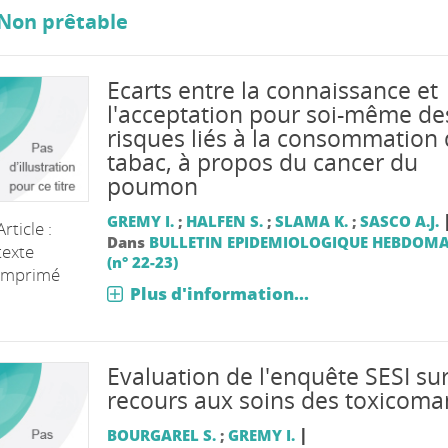
Non prêtable
Ecarts entre la connaissance et
l'acceptation pour soi-même de
risques liés à la consommation
tabac, à propos du cancer du
poumon
GREMY I.
;
HALFEN S.
;
SLAMA K.
;
SASCO A.J.
Article :
Dans
BULLETIN EPIDEMIOLOGIQUE HEBDOM
texte
(n° 22-23)
imprimé
Plus d'information...
Evaluation de l'enquête SESI sur
recours aux soins des toxicoma
|
BOURGAREL S.
;
GREMY I.