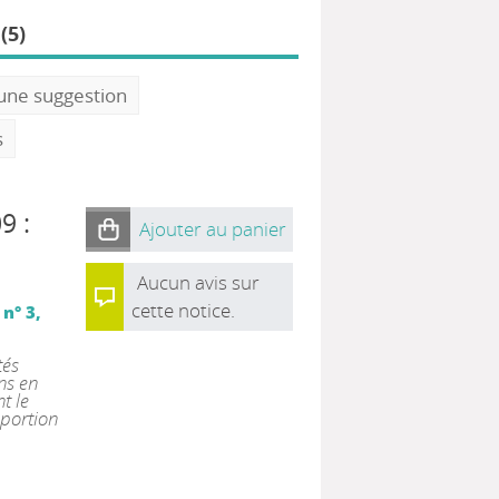
(5)
 une suggestion
s
9 :
Ajouter au panier
Aucun avis sur
cette notice.
n° 3,
tés
ns en
t le
oportion