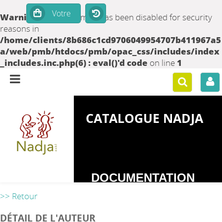
Warning
: set_time_limit() has been disabled for security
reasons in
/home/clients/8b686c1cd9706049954707b411967a5
a/web/pmb/htdocs/pmb/opac_css/includes/index
_includes.inc.php(6) : eval()'d code
on line
1
CATALOGUE NADJA
DOCUMENTATION
SUR LES
>> Retour
DEPENDANCES
DÉTAIL DE L'AUTEUR