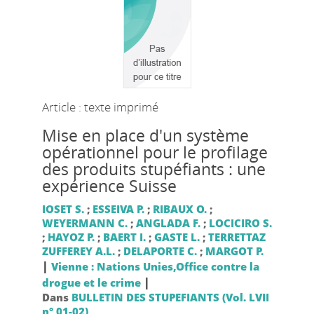
Article : texte imprimé
Mise en place d'un système
opérationnel pour le profilage
des produits stupéfiants : une
expérience Suisse
IOSET S.
;
ESSEIVA P.
;
RIBAUX O.
;
WEYERMANN C.
;
ANGLADA F.
;
LOCICIRO S.
;
HAYOZ P.
;
BAERT I.
;
GASTE L.
;
TERRETTAZ
ZUFFEREY A.L.
;
DELAPORTE C.
;
MARGOT P.
|
Vienne : Nations Unies,Office contre la
|
drogue et le crime
Dans
BULLETIN DES STUPEFIANTS (Vol. LVII
n° 01-02)