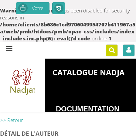
Warning
: set_time_limit() has been disabled for security
reasons in
/home/clients/8b686c1cd9706049954707b411967a5
a/web/pmb/htdocs/pmb/opac_css/includes/index
_includes.inc.php(6) : eval()'d code
on line
1
CATALOGUE NADJA
DOCUMENTATION
SUR LES
>> Retour
DEPENDANCES
DÉTAIL DE L'AUTEUR