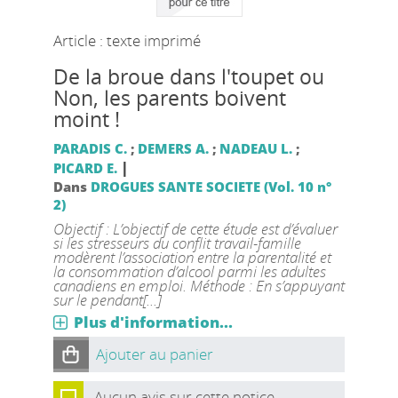
Article : texte imprimé
De la broue dans l'toupet ou
Non, les parents boivent
moint !
PARADIS C.
;
DEMERS A.
;
NADEAU L.
;
|
PICARD E.
Dans
DROGUES SANTE SOCIETE (Vol. 10 n°
2)
Objectif : L’objectif de cette étude est d’évaluer
si les stresseurs du conflit travail-famille
modèrent l’association entre la parentalité et
la consommation d’alcool parmi les adultes
canadiens en emploi. Méthode : En s’appuyant
sur le pendant[...]
Plus d'information...
Ajouter au panier
Aucun avis sur cette notice.