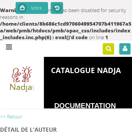
Warning
: set_time_limit() has been disabled for security
reasons in
/home/clients/8b686c1cd9706049954707b411967a5
a/web/pmb/htdocs/pmb/opac_css/includes/index
_includes.inc.php(6) : eval()'d code
on line
1
CATALOGUE NADJA
DOCUMENTATION
SUR LES
>> Retour
DEPENDANCES
DÉTAIL DE L'AUTEUR