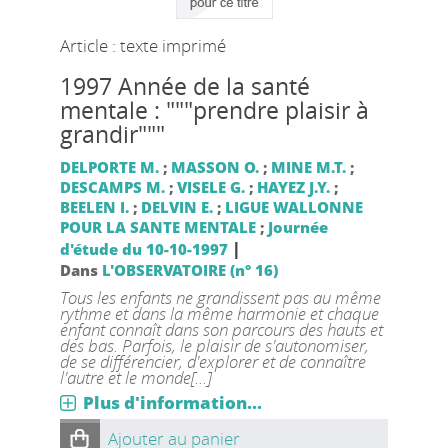
Article : texte imprimé
1997 Année de la santé
mentale : """prendre plaisir à
grandir"""
DELPORTE M.
;
MASSON O.
;
MINE M.T.
;
DESCAMPS M.
;
VISELE G.
;
HAYEZ J.Y.
;
BEELEN I.
;
DELVIN E.
;
LIGUE WALLONNE
POUR LA SANTE MENTALE
;
Journée
|
d'étude du 10-10-1997
Dans
L'OBSERVATOIRE (n° 16)
Tous les enfants ne grandissent pas au même
rythme et dans la même harmonie et chaque
enfant connaît dans son parcours des hauts et
des bas. Parfois, le plaisir de s'autonomiser,
de se différencier, d'explorer et de connaître
l'autre et le monde[...]
Plus d'information...
Ajouter au panier