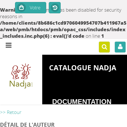
Warning
: set_time_limit() has been disabled for security
reasons in
/home/clients/8b686c1cd9706049954707b411967a5
a/web/pmb/htdocs/pmb/opac_css/includes/index
_includes.inc.php(6) : eval()'d code
on line
1
CATALOGUE NADJA
DOCUMENTATION
SUR LES
>> Retour
DEPENDANCES
DÉTAIL DE L'AUTEUR