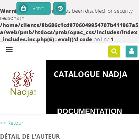
Warning
: set_time_limit() has been disabled for security
reasons in
/home/clients/8b686c1cd9706049954707b411967a5
a/web/pmb/htdocs/pmb/opac_css/includes/index
_includes.inc.php(6) : eval()'d code
on line
1
CATALOGUE NADJA
DOCUMENTATION
SUR LES
>> Retour
DEPENDANCES
DÉTAIL DE L'AUTEUR