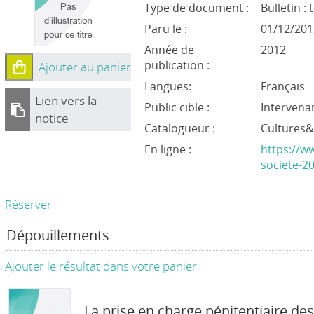
Type de document :
Bulletin :
Paru le :
01/12/201
Année de
2012
publication :
Ajouter au panier
Langues:
Français
Lien vers la
Public cible :
Intervena
notice
Catalogueur :
Cultures
En ligne :
https://w
societe-2
Réserver
Dépouillements
Ajouter le résultat dans votre panier
La prise en charge pénitentiaire des