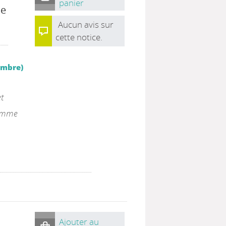
panier
de
Aucun avis sur
cette notice.
cembre)
et
comme
Ajouter au