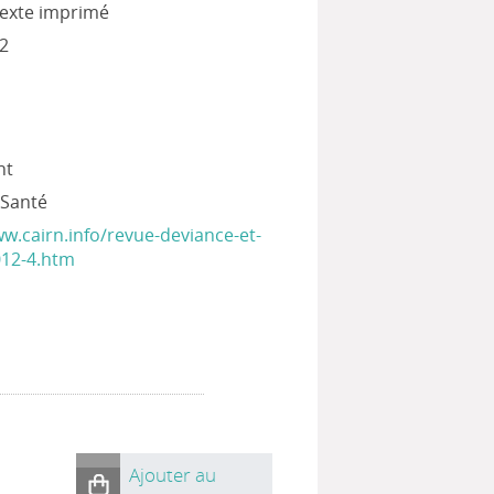
 texte imprimé
2
nt
&Santé
ww.cairn.info/revue-deviance-et-
012-4.htm
Ajouter au