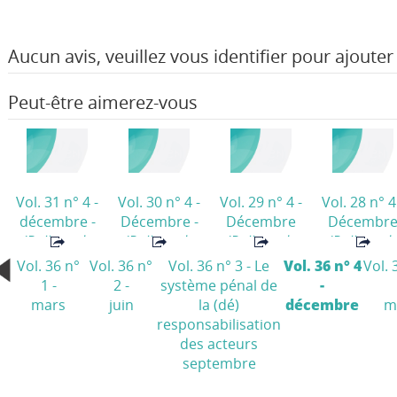
Aucun avis, veuillez vous identifier pour ajouter 
Peut-être aimerez-vous
Vol. 31 n° 4 -
Vol. 30 n° 4 -
Vol. 29 n° 4 -
Vol. 28 n° 4
décembre -
Décembre -
Décembre
Décembr
(Bulletin de
(Bulletin de
(Bulletin de
(Bulletin d
Déviance et
Déviance et
Déviance et
Déviance e
Vol. 36 n°
Vol. 36 n°
Vol. 36 n° 3 - Le
Vol. 36 n° 4
Vol. 
société)
société)
société)
société)
1 -
2 -
système pénal de
-
mars
juin
la (dé)
décembre
m
responsabilisation
des acteurs
septembre