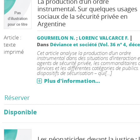
La production d’un ordre
instrumental. Sur quelques usages
sociaux de la sécurité privée en
Argentine
Article :
|
GOURMELON N.
;
LORENC VALCARCE F.
texte
Dans
Déviance et société (Vol. 36 n° 4, dé
imprimé
Cet article analyse la production d’un ordre
instrumental dans des situations d’interaction e
agents de sécurité privée, les commanditaires d
services et les différentes catégories de publics.
dispositifs de sécurisation – qui[...]
Plus d'information...
Réserver
Disponible
Les néonaticides devant la justice : 