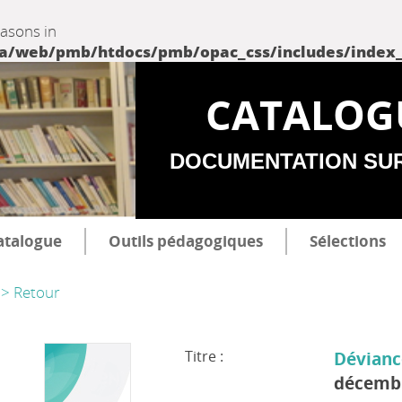
easons in
web/pmb/htdocs/pmb/opac_css/includes/index_incl
CATALOG
DOCUMENTATION SU
atalogue
Outils pédagogiques
Sélections
> Retour
Titre :
Dévianc
décembr