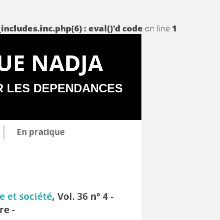
udes.inc.php(6) : eval()'d code
on line
1
UE NADJA
R LES DEPENDANCES
En pratique
e et société
, Vol. 36 n° 4 -
e -