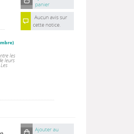
panier
Aucun avis sur
cette notice.
cembre)
ntre les
e leurs
 Les
Ajouter au
le