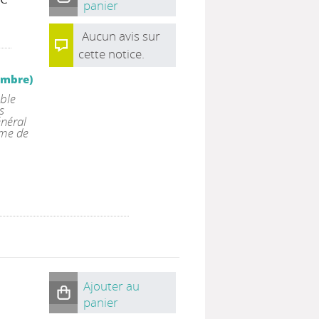
panier
Aucun avis sur
cette notice.
|
cembre)
mble
s
énéral
rme de
Ajouter au
panier