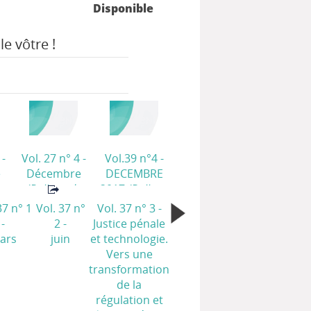
Disponible
le vôtre !
 -
Vol. 27 n° 4 -
Vol.39 n°4 -
e
Décembre
DECEMBRE
e
(Bulletin de
2017
(Bulletin
t
Déviance et
de ALCOOLOGIE
37 n° 1
Vol. 37 n°
Vol. 37 n° 3 -
société)
ET
-
2 -
Justice pénale
ADDICTOLOGIE)
ars
juin
et technologie.
Vers une
transformation
de la
régulation et