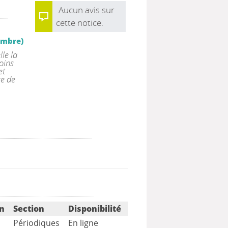
Aucun avis sur
cette notice.
cembre)
le la
oins
et
ge de
on
Section
Disponibilité
Périodiques
En ligne