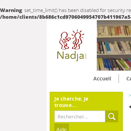
Warning
: set_time_limit() has been disabled for security r
/home/clients/8b686c1cd9706049954707b411967a5a/
Accueil
C
>
Je cherche, je
trouve...