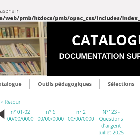
easons in
web/pmb/htdocs/pmb/opac_css/includes/index_incl
CATALOG
DOCUMENTATION SU
atalogue
Outils pédagogiques
Sélections
> Retour
n° 01-02
n° 6
n° 2
N°123 -
00/00/0000
00/00/0000
00/00/0000
Questions
d’argent
Juillet 2025