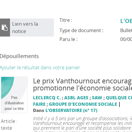
Titre :
L'O
Lien vers la
Type de document :
Bulle
notice
Paru le :
00/0
Dépouillements
Ajouter le résultat dans votre panier
Le prix Vanthournout encourag
promotionne l'économie social
LECLERCQ C.
;
ASBL AGES
;
SAW
;
QUELQUE C
|
FAIRE
;
GROUPE D'ECONOMIE SOCIALE
Dans
L'OBSERVATOIRE (n° 17)
Initié il y a 5 ans par un groupe d'associations, l
Article :
Vanthournout encourage et recompense les initi
texte
qui prennent le pari d'une société plus solidaire