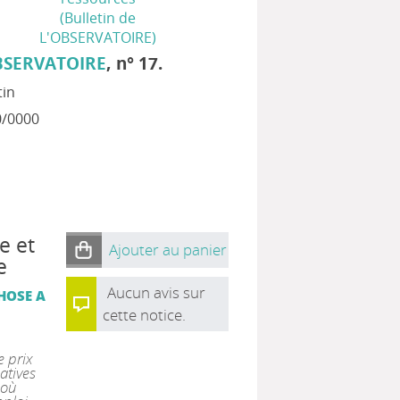
(Bulletin de
L'OBSERVATOIRE)
BSERVATOIRE
, n° 17.
tin
0/0000
e et
Ajouter au panier
e
Aucun avis sur
HOSE A
cette notice.
e prix
atives
 où