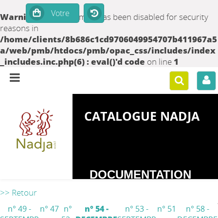
Warning
: set_time_limit() has been disabled for security
reasons in
/home/clients/8b686c1cd9706049954707b411967a5
a/web/pmb/htdocs/pmb/opac_css/includes/index
_includes.inc.php(6) : eval()'d code
on line
1
CATALOGUE NADJA
DOCUMENTATION
SUR LES
>> Retour
DEPENDANCES
n° 49 -
n° 47
n°
n° 54 -
n° 53 -
n° 51
n° 58 -