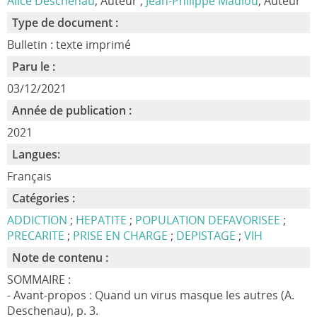
Alice Deschenau
, Auteur ;
Jean-Philippe Madiou
, Auteur
Type de document :
Bulletin : texte imprimé
Paru le :
03/12/2021
Année de publication :
2021
Langues:
Français
Catégories :
ADDICTION
;
HEPATITE
;
POPULATION DEFAVORISEE
;
PRECARITE
;
PRISE EN CHARGE
;
DEPISTAGE
;
VIH
Note de contenu :
SOMMAIRE :
- Avant-propos : Quand un virus masque les autres (A.
Deschenau), p. 3.