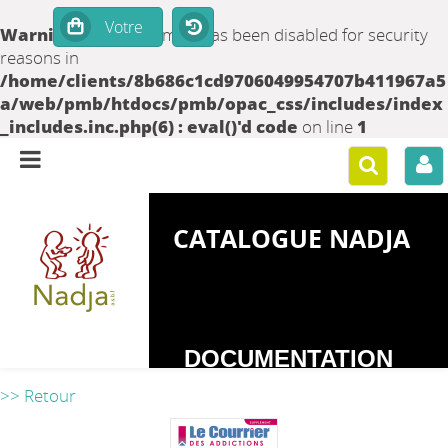
Warning
: set_time_limit() has been disabled for security
reasons in
/home/clients/8b686c1cd9706049954707b411967a5
a/web/pmb/htdocs/pmb/opac_css/includes/index
_includes.inc.php(6) : eval()'d code
on line
1
CATALOGUE NADJA
DOCUMENTATION
SUR LES
>> Retour
DEPENDANCES