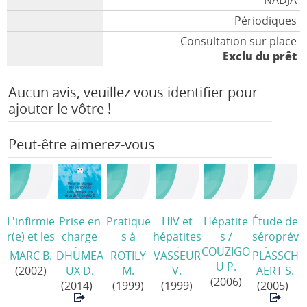
NADJA
Périodiques
Consultation sur place
Exclu du prêt
Aucun avis, veuillez vous identifier pour
ajouter le vôtre !
Peut-être aimerez-vous
L'infirmie
Prise en
Pratique
HIV et
Hépatite
Étude de
r(e) et les
charge
s à
hépatites
s
/
séroprév
toxicoma
des
risque et
/
COUZIGO
alence
MARC B.
DHUMEA
ROTILY
VASSEUR
PLASSCH
nies.
personn
infection
U P.
du VHC,
(2002)
UX D.
M.
V.
AERT S.
Stratégie
es
à VIH
(2006)
VHB et
(2014)
(1999)
(1999)
(2005)
s de
infectées
dans les
VIH dans