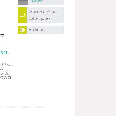
panier
Aucun avis sur
cette notice.
En ligne
tz
 N°1,
2019 une
gée
ux qui
 rapide