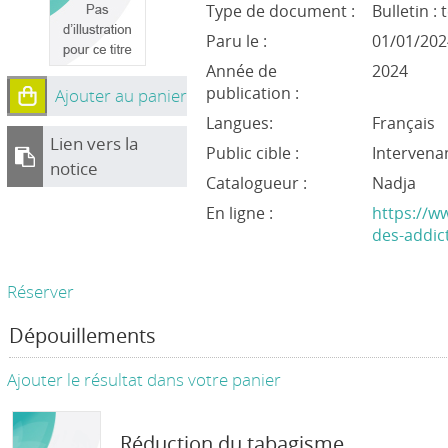
Type de document :
Bulletin :
Paru le :
01/01/202
Année de
2024
publication :
Ajouter au panier
Langues:
Français
Lien vers la
Public cible :
Intervena
notice
Catalogueur :
Nadja
En ligne :
https://w
des-addict
Réserver
Dépouillements
Ajouter le résultat dans votre panier
Réduction du tabagisme,