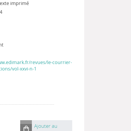
 texte imprimé
4
nt
ww.edimark.fr/revues/le-courrier-
ions/vol-xxvi-n-1
Ajouter au