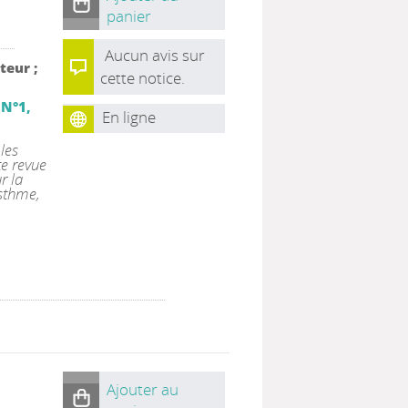
panier
Aucun avis sur
teur ;
cette notice.
 N°1,
En ligne
les
te revue
r la
asthme,
Ajouter au