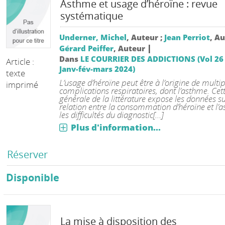
Asthme et usage d’héroïne : revue
systématique
Underner, Michel
, Auteur ;
Jean Perriot
, Au
|
Gérard Peiffer
, Auteur
Dans
LE COURRIER DES ADDICTIONS (Vol 26
Article :
Janv-fév-mars 2024)
texte
L’usage d’héroïne peut être à l’origine de multip
imprimé
complications respiratoires, dont l’asthme. Cet
générale de la littérature expose les données su
relation entre la consommation d’héroïne et l’
les difficultés du diagnostic[...]
Plus d'information...
Réserver
Disponible
La mise à disposition des