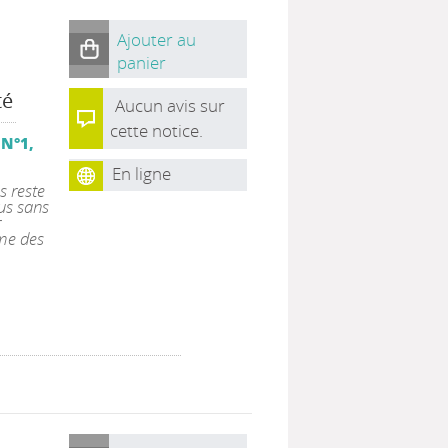
Ajouter au
panier
té
Aucun avis sur
cette notice.
 N°1,
En ligne
s reste
us sans
r
mme des