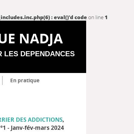
udes.inc.php(6) : eval()'d code
on line
1
UE NADJA
R LES DEPENDANCES
En pratique
RRIER DES ADDICTIONS
,
°1 - Janv-fév-mars 2024