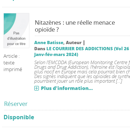
Nitazènes : une réelle menace
opioïde ?
|
Anne Batisse
, Auteur
Dans
LE COURRIER DES ADDICTIONS (Vol 26
Janv-fév-mars 2024)
Article :
Selon l’EMCDDA (European Monitoring Centre f
texte
Drugs and Drug Addiction), l’héroïne est l’opioïd
imprimé
plus nocif en Europe mais cela pourrait bien c
Des signes indiquent que les opioïdes de synth
pourraient jouer un rôle plus important [...]
Plus d'information...
Réserver
Disponible