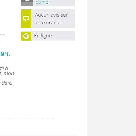
panier
Aucun avis sur
cette notice.
En ligne
,
 N°1,
te à
é, mais
s dans