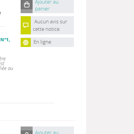
Ajouter au
panier
e
Aucun avis sur
cette notice.
 N°1,
En ligne
ère
est
liée au
Ajouter au