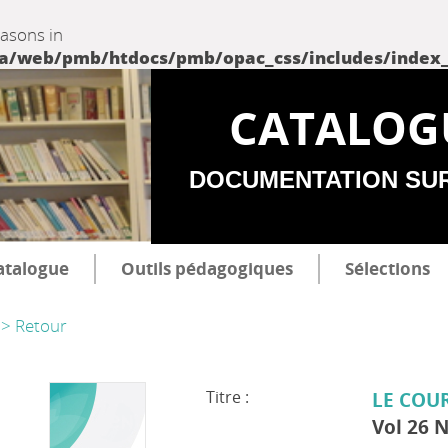
easons in
web/pmb/htdocs/pmb/opac_css/includes/index_incl
CATALOG
DOCUMENTATION SU
atalogue
Outils pédagogiques
Sélections
> Retour
Titre :
LE COU
Vol 26 N