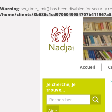
Warning
: set_time_limit() has been disabled for security r
/home/clients/8b686c1cd9706049954707b411967a5a/
Accueil
C
>
Je cherche, je
trouve...