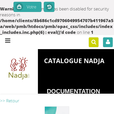
Warning
: set_time_limit() has been disabled for security
reasons in
/home/clients/8b686c1cd9706049954707b411967a5
a/web/pmb/htdocs/pmb/opac_css/includes/index
_includes.inc.php(6) : eval()'d code
on line
1
CATALOGUE NADJA
DOCUMENTATION
SUR LES
>> Retour
DEPENDANCES