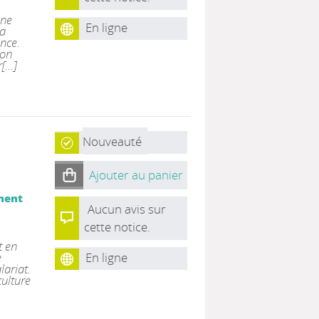
une
En ligne
la
ance.
non
...]
Nouveauté
Ajouter au panier
ment
Aucun avis sur
cette notice.
t en
En ligne
e
lariat.
culture