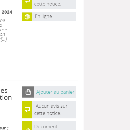
cette notice.
|
2024
En ligne
une
la
ance.
non
...]
ues
Ajouter au panier
tion
Aucun avis sur
cette notice.
Document
eur ;