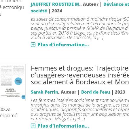
document
|
JAUFFRET ROUSTIDE M.
, Auteur
Déviance e
électroniqu
|
société
2024
e
es salles de consommation à moindre risque (S
sont un dispositif relativement récent dans le p
belge, puisque la première SCMR de Belgique a 
ses portes en 2018 à Liège, suivie d’une deuxièm
2023 à Bruxelles. De son côté, la [...]
Plus d'information...
Femmes et drogues: Trajectoire
d'usagères-revendeuses inséré
socialement à Bordeaux et Mon
|
|
Sarah Perrin
, Auteur
Bord de l'eau
2023
Les femmes insérées socialement sont doublem
invisibles dans les mondes de la drogue. Les rec
texte
académiques, dispositifs sociosanitaires et répres
aux drogues se focalisent sur une population ma
imprimé
et précaire. Malgré la fé[...]
Plus d'information...