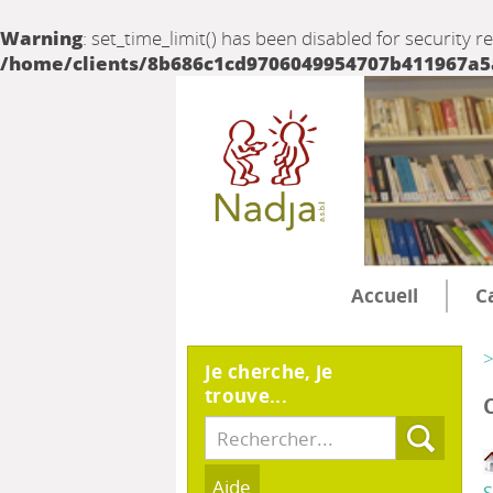
Warning
: set_time_limit() has been disabled for security r
/home/clients/8b686c1cd9706049954707b411967a5a/
Accueil
C
>
Je cherche, je
trouve...