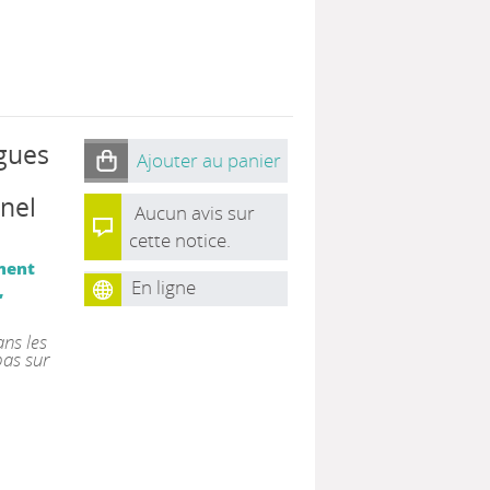
gues
Ajouter au panier
nel
Aucun avis sur
cette notice.
ment
En ligne
,
ans les
as sur