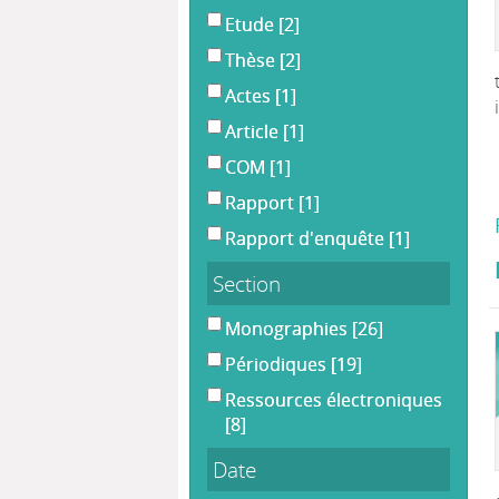
Etude
[2]
Thèse
[2]
Actes
[1]
Article
[1]
COM
[1]
Rapport
[1]
Rapport d'enquête
[1]
Section
Monographies
[26]
Périodiques
[19]
Ressources électroniques
[8]
Date