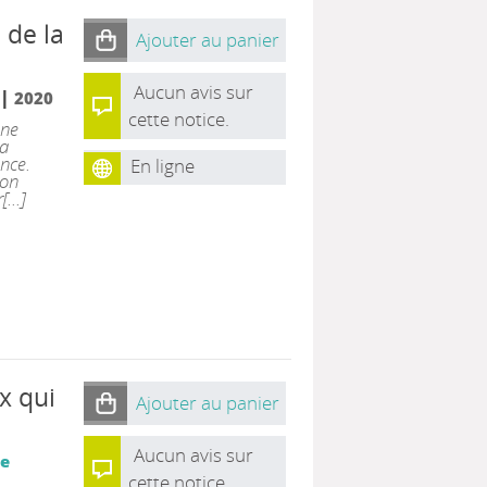
 de la
Ajouter au panier
Aucun avis sur
|
2020
cette notice.
une
la
ance.
En ligne
non
...]
x qui
Ajouter au panier
Aucun avis sur
ce
cette notice.