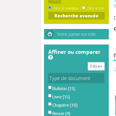
S
Dans le catalogue
Dans le site
Recherche avancée
affiner ou comparer
(
Type de document
Bulletin
[15]
Livre
[15]
Chapitre
[10]
Revue
[4]