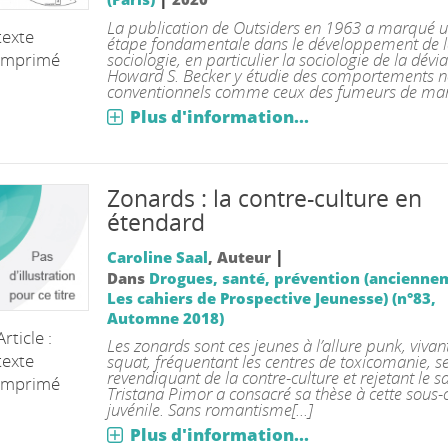
La publication de Outsiders en 1963 a marqué 
texte
étape fondamentale dans le développement de 
imprimé
sociologie, en particulier la sociologie de la dévi
Howard S. Becker y étudie des comportements 
conventionnels comme ceux des fumeurs de mar[
Plus d'information...
Zonards : la contre-culture en
étendard
|
Caroline Saal
, Auteur
Dans
Drogues, santé, prévention (ancienne
Les cahiers de Prospective Jeunesse) (n°83,
Automne 2018)
Article :
Les zonards sont ces jeunes à l’allure punk, vivan
texte
squat, fréquentant les centres de toxicomanie, s
revendiquant de la contre-culture et rejetant le sa
imprimé
Tristana Pimor a consacré sa thèse à cette sous-
juvénile. Sans romantisme[...]
Plus d'information...