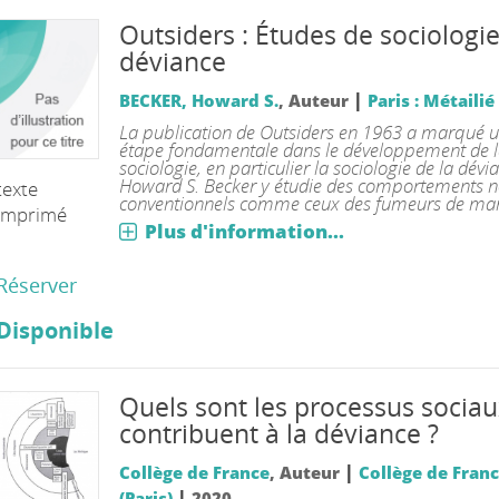
Outsiders : Études de sociologie
déviance
|
BECKER, Howard S.
, Auteur
Paris : Métailié
La publication de Outsiders en 1963 a marqué 
étape fondamentale dans le développement de 
sociologie, en particulier la sociologie de la dévi
Howard S. Becker y étudie des comportements 
texte
conventionnels comme ceux des fumeurs de mar[
imprimé
Plus d'information...
Réserver
Disponible
Quels sont les processus sociau
contribuent à la déviance ?
|
Collège de France
, Auteur
Collège de Fran
|
(Paris)
2020