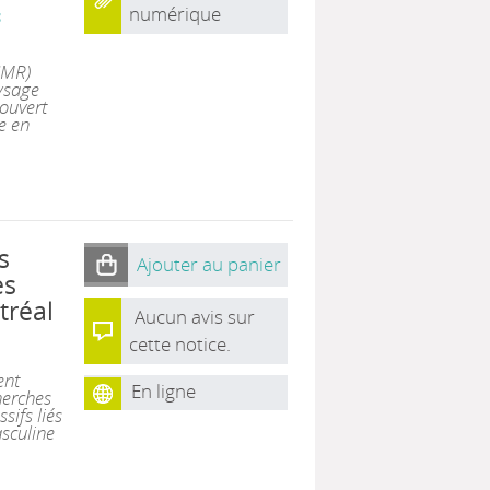
numérique
t
CMR)
aysage
ouvert
e en
s
Ajouter au panier
es
tréal
Aucun avis sur
cette notice.
ent
En ligne
herches
sifs liés
sculine