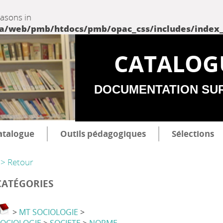
easons in
web/pmb/htdocs/pmb/opac_css/includes/index_incl
CATALOG
DOCUMENTATION SU
atalogue
Outils pédagogiques
Sélections
> Retour
CATÉGORIES
>
MT SOCIOLOGIE
>