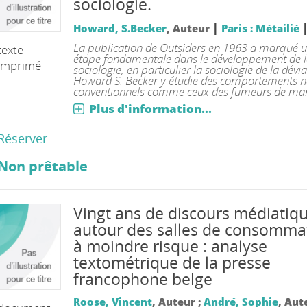
sociologie.
|
Howard, S.Becker
, Auteur
Paris : Métailié
La publication de Outsiders en 1963 a marqué 
texte
étape fondamentale dans le développement de 
imprimé
sociologie, en particulier la sociologie de la dévi
Howard S. Becker y étudie des comportements 
conventionnels comme ceux des fumeurs de mar[
Plus d'information...
Réserver
Non prêtable
Vingt ans de discours médiatiq
autour des salles de consomma
à moindre risque : analyse
textométrique de la presse
francophone belge
Roose, Vincent
, Auteur ;
André, Sophie
, Aut