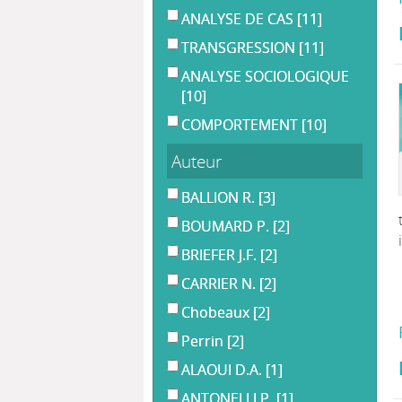
ANALYSE DE CAS
[11]
TRANSGRESSION
[11]
ANALYSE SOCIOLOGIQUE
[10]
COMPORTEMENT
[10]
Auteur
BALLION R.
[3]
BOUMARD P.
[2]
BRIEFER J.F.
[2]
CARRIER N.
[2]
Chobeaux
[2]
Perrin
[2]
ALAOUI D.A.
[1]
ANTONELLI P.
[1]