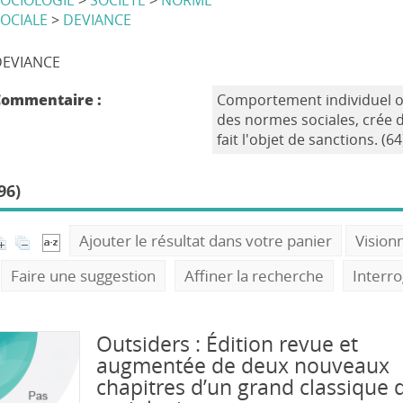
SOCIOLOGIE
>
SOCIETE
>
NORME
OCIALE
>
DEVIANCE
DEVIANCE
Commentaire :
Comportement individuel ou 
des normes sociales, crée 
fait l'objet de sanctions. (64
96)
Ajouter le résultat dans votre panier
Vision
Faire une suggestion
Affiner la recherche
Interr
Outsiders : Édition revue et
augmentée de deux nouveaux
chapitres d’un grand classique d