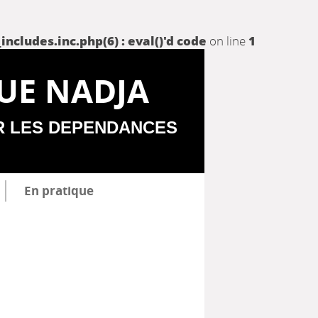
udes.inc.php(6) : eval()'d code
on line
1
UE NADJA
R LES DEPENDANCES
En pratique