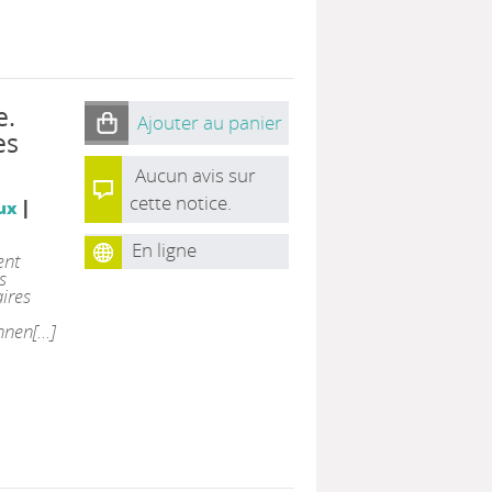
e.
Ajouter au panier
es
Aucun avis sur
cette notice.
|
ux
En ligne
ent
s
aires
en[...]