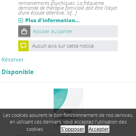
remaniements psychiques. La fréquente
demande de thérapie familiale doit être l’objet
d’une écoute attentive, lo[...]
Plus d'information...
Ajouter au panier
Aucun avis sur cette notice.
Réserver
Disponible
Les cookies assurent le bon fonctionnement de nos services,
en utilisant ces derniers, vous acceptez l'utilisation des
cookies.
S'opposer
Accepter