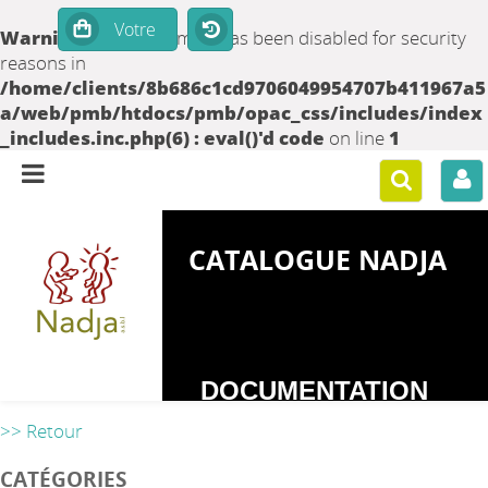
Warning
: set_time_limit() has been disabled for security
reasons in
/home/clients/8b686c1cd9706049954707b411967a5
a/web/pmb/htdocs/pmb/opac_css/includes/index
_includes.inc.php(6) : eval()'d code
on line
1
CATALOGUE NADJA
DOCUMENTATION
SUR LES
>> Retour
DEPENDANCES
CATÉGORIES