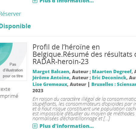
Plus d'information...
Réserver
Disponible
Profil de l’héroïne en
Belgique.Résumé des résultats 
RADAR-heroin-23
Margot Balcaen
, Auteur ;
Maarten Degreef
, 
Jérôme Antoine
, Auteur ;
Eric Deconinck
, Au
|
Lise Gremeaux
, Auteur
Bruxelles : Sciensa
texte
2023
imprimé
En raison du caractère illégal de la consommati
stupéfiants, les consommateurs d’opioïdes par i
et à haut risque constituent une population caché
est impossible d’étudier au moyen de méthodes
normalisées d’échantillonnage et [...]
Plus d'information...