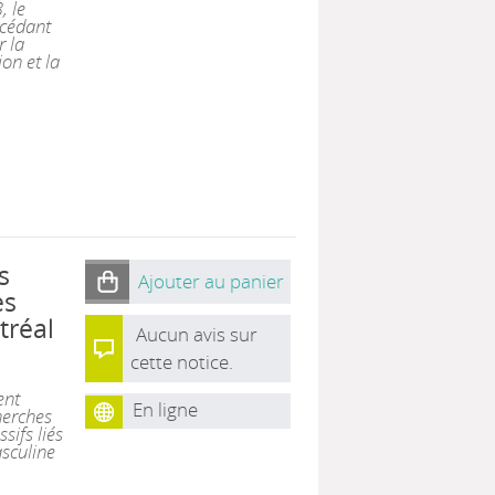
, le
cédant
r la
ion et la
s
Ajouter au panier
es
tréal
Aucun avis sur
cette notice.
ent
En ligne
herches
sifs liés
sculine