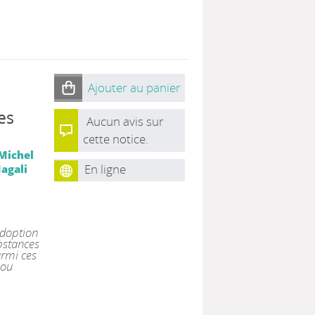
Ajouter au panier
es
Aucun avis sur
cette notice.
Michel
En ligne
agali
adoption
bstances
armi ces
 ou