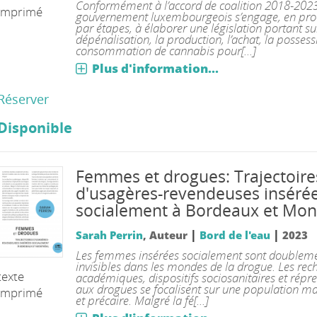
Conformément à l’accord de coalition 2018-2023
imprimé
gouvernement luxembourgeois s’engage, en pro
par étapes, à élaborer une législation portant su
dépénalisation, la production, l’achat, la possess
consommation de cannabis pour[...]
Plus d'information...
Réserver
Disponible
Femmes et drogues: Trajectoire
d'usagères-revendeuses inséré
socialement à Bordeaux et Mon
|
|
Sarah Perrin
, Auteur
Bord de l'eau
2023
Les femmes insérées socialement sont doublem
invisibles dans les mondes de la drogue. Les rec
texte
académiques, dispositifs sociosanitaires et répres
aux drogues se focalisent sur une population ma
imprimé
et précaire. Malgré la fé[...]