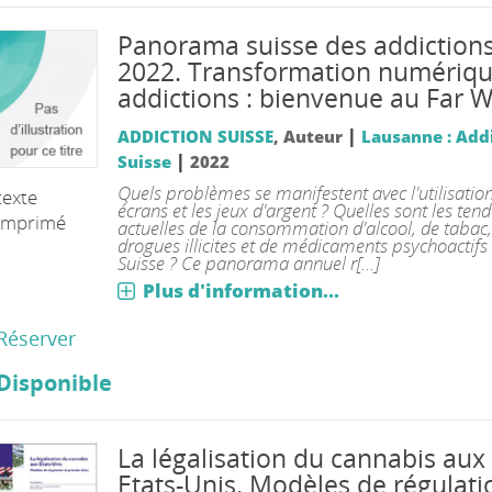
Panorama suisse des addiction
2022. Transformation numériqu
addictions : bienvenue au Far W
|
ADDICTION SUISSE
, Auteur
Lausanne : Add
|
Suisse
2022
Quels problèmes se manifestent avec l'utilisatio
texte
écrans et les jeux d'argent ? Quelles sont les ten
imprimé
actuelles de la consommation d'alcool, de tabac,
drogues illicites et de médicaments psychoactifs
Suisse ? Ce panorama annuel r[...]
Plus d'information...
Réserver
Disponible
La légalisation du cannabis aux
Etats-Unis. Modèles de régulati