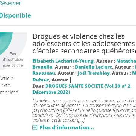
Réserver
Disponible
Drogues et violence chez les
adolescents et les adolescentes
d’écoles secondaires québécois
Elisabeth Lacharité-Young
, Auteur ;
Natacha
Brunelle
, Auteur ;
Danielle Leclerc
, Auteur ;
Rousseau
, Auteur ;
Joël Tremblay
, Auteur ;
M
Article :
|
Dufour
, Auteur
texte
Dans
DROGUES SANTE SOCIETE (Vol 20 n° 2,
imprimé
Décembre 2022)
L’adolescence constitue une période propice à l’
de conduites déviantes. La consommation de su
psychoactives (SPA) et la délinquance figurent p
conduites. Qu’il s’agisse de délinquance lucrative
violente, cette conduit[...]
Plus d'information...