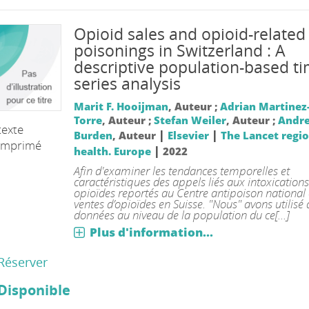
Opioid sales and opioid-related
poisonings in Switzerland : A
descriptive population-based ti
series analysis
Marit F. Hooijman
, Auteur ;
Adrian Martinez-
Torre
, Auteur ;
Stefan Weiler
, Auteur ;
Andre
texte
|
|
Burden
, Auteur
Elsevier
The Lancet regio
imprimé
|
health. Europe
2022
Afin d'examiner les tendances temporelles et
caractéristiques des appels liés aux intoxication
opioïdes reportés au Centre antipoison national 
ventes d’opioïdes en Suisse. "Nous" avons utilisé 
données au niveau de la population du ce[...]
Plus d'information...
Réserver
Disponible