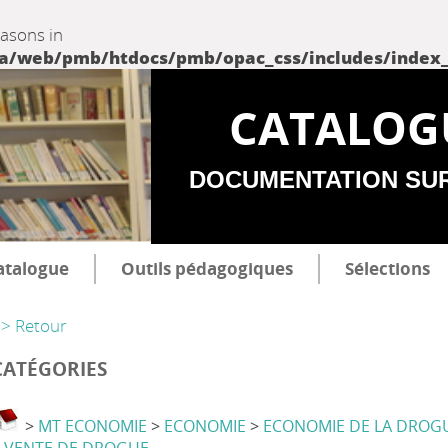
easons in
web/pmb/htdocs/pmb/opac_css/includes/index_incl
CATALOG
DOCUMENTATION SU
atalogue
Outils pédagogiques
Sélections
> Retour
CATÉGORIES
>
MT ECONOMIE
>
ECONOMIE
>
ECONOMIE DE LA DROG