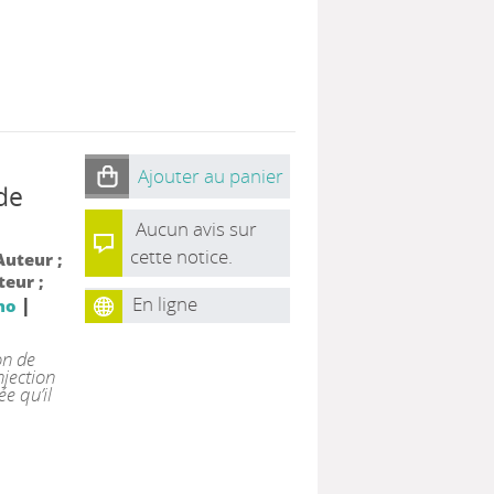
Ajouter au panier
de
Aucun avis sur
cette notice.
Auteur ;
teur ;
En ligne
|
no
on de
njection
e qu’il