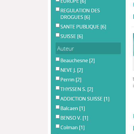
EUROPE
[6]
REGULATION DES
DROGUES
[6]
SANTE PUBLIQUE
[6]
SUISSE
[6]
Auteur
Beauchesne
[2]
NEVE J.
[2]
Perrin
[2]
THYSSEN S.
[2]
ADDICTION SUISSE
[1]
Balcaen
[1]
BENSO V.
[1]
Colman
[1]