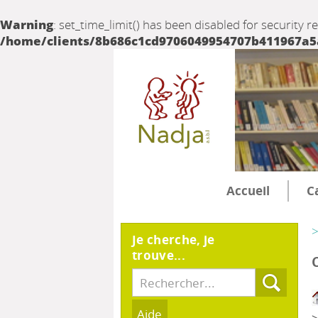
Warning
: set_time_limit() has been disabled for security r
/home/clients/8b686c1cd9706049954707b411967a5a/
Accueil
C
>
Je cherche, je
trouve...