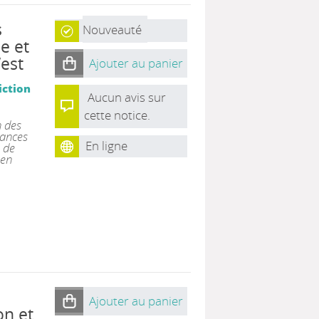
s
Nouveauté
e et
est
Ajouter au panier
iction
Aucun avis sur
cette notice.
n des
dances
En ligne
 de
 en
Ajouter au panier
on et