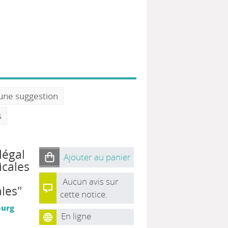
 une suggestion
s
légal
Ajouter au panier
icales
Aucun avis sur
les"
cette notice.
ourg
En ligne