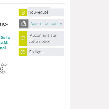
Nouveauté
me-
Ajouter au panier
Aucun avis sur
De la
cette notice.
a M.
nal
En ligne
s aux
et
des