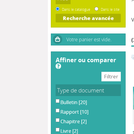
Dans le catalogue
Dans le site
Recherche avancée
(
affiner ou comparer
Type de document
Bulletin
[20]
Rapport
[10]
Chapitre
[2]
Livre
[2]