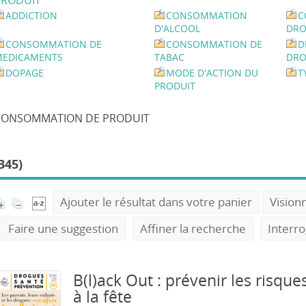
PRODUIT
ADDICTION
CONSOMMATION
C
D'ALCOOL
DRO
CONSOMMATION DE
CONSOMMATION DE
D
MEDICAMENTS
TABAC
DRO
DOPAGE
MODE D'ACTION DU
T
PRODUIT
CONSOMMATION DE PRODUIT
345)
Ajouter le résultat dans votre panier
Vision
Faire une suggestion
Affiner la recherche
Interr
B(l)ack Out : prévenir les risques
à la fête