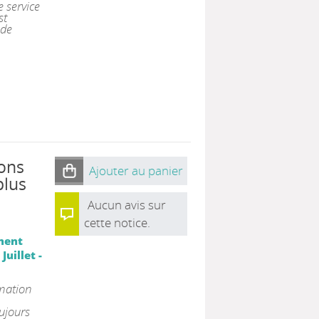
 service
st
 de
ions
Ajouter au panier
plus
Aucun avis sur
cette notice.
ment
uillet -
rmation
oujours