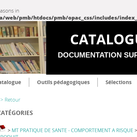
easons in
web/pmb/htdocs/pmb/opac_css/includes/index_incl
CATALOG
DOCUMENTATION SU
atalogue
Outils pédagogiques
Sélections
> Retour
CATÉGORIES
>
MT PRATIQUE DE SANTE - COMPORTEMENT A RISQUE