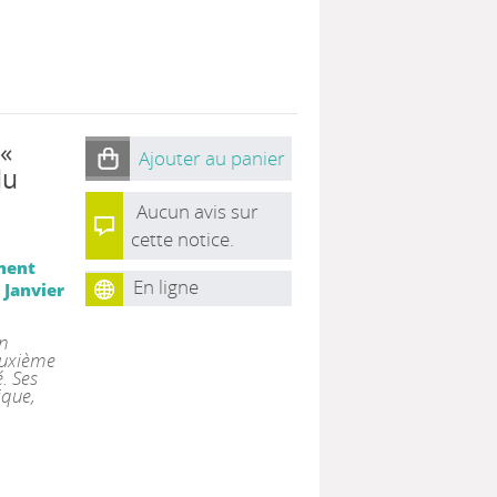
 «
Ajouter au panier
du
Aucun avis sur
cette notice.
ment
En ligne
 Janvier
n
deuxième
. Ses
ique,