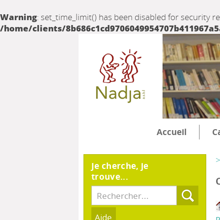
Warning
: set_time_limit() has been disabled for security r
/home/clients/8b686c1cd9706049954707b411967a5a/
Accueil
C
>
Je cherche, je
trouve...