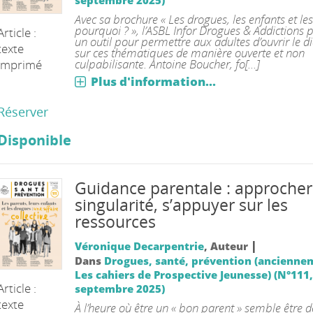
septembre 2025)
Avec sa brochure « Les drogues, les enfants et les
pourquoi ? », l’ASBL Infor Drogues & Addictions
Article :
un outil pour permettre aux adultes d’ouvrir le d
texte
sur ces thématiques de manière ouverte et non
culpabilisante. Antoine Boucher, fo[...]
imprimé
Plus d'information...
Réserver
Disponible
Guidance parentale : approcher
singularité, s’appuyer sur les
ressources
|
Véronique Decarpentrie
, Auteur
Dans
Drogues, santé, prévention (ancienne
Les cahiers de Prospective Jeunesse) (N°111, J
Article :
septembre 2025)
texte
À l’heure où être un « bon parent » semble être 