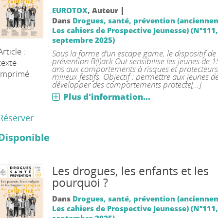
|
EUROTOX
, Auteur
Dans
Drogues, santé, prévention (ancienne
Les cahiers de Prospective Jeunesse) (N°111, J
septembre 2025)
Article :
Sous la forme d’un escape game, le dispositif de
prévention B(l)ack Out sensibilise les jeunes de 1
texte
ans aux comportements à risques et protecteurs
imprimé
milieux festifs. Objectif : permettre aux jeunes d
développer des comportements protecte[...]
Plus d'information...
Réserver
Disponible
Les drogues, les enfants et les
pourquoi ?
Dans
Drogues, santé, prévention (ancienne
Les cahiers de Prospective Jeunesse) (N°111, J