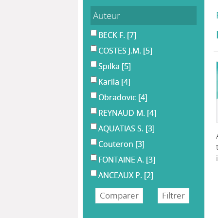
Auteur
BECK F.
[7]
COSTES J.M.
[5]
Spilka
[5]
Karila
[4]
Obradovic
[4]
REYNAUD M.
[4]
AQUATIAS S.
[3]
Couteron
[3]
FONTAINE A.
[3]
ANCEAUX P.
[2]