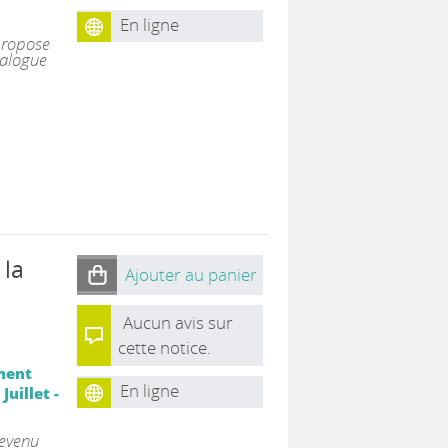
En ligne
 propose
ialogue
 la
Ajouter au panier
Aucun avis sur
cette notice.
ment
En ligne
uillet -
devenu