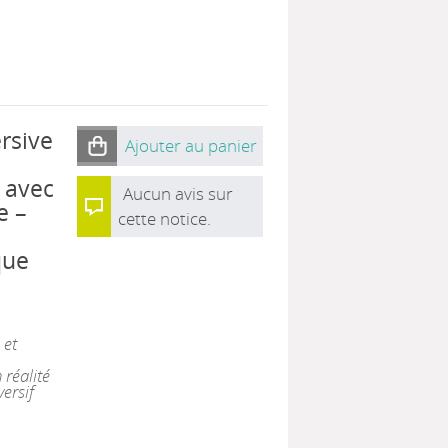
ersive
Ajouter au panier
 avec
Aucun avis sur
e –
cette notice.
que
 et
 réalité
versif