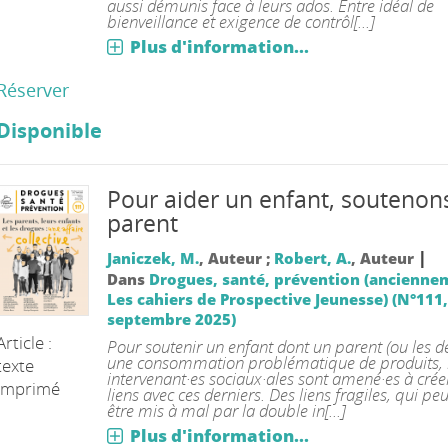
aussi démunis face à leurs ados. Entre idéal de
bienveillance et exigence de contrôl[...]
Plus d'information...
Réserver
Disponible
Pour aider un enfant, soutenon
parent
|
Janiczek, M.
, Auteur ;
Robert, A.
, Auteur
Dans
Drogues, santé, prévention (ancienne
Les cahiers de Prospective Jeunesse) (N°111, J
septembre 2025)
Article :
Pour soutenir un enfant dont un parent (ou les d
une consommation problématique de produits, 
texte
intervenant·es sociaux·ales sont amené·es à crée
imprimé
liens avec ces derniers. Des liens fragiles, qui pe
être mis à mal par la double in[...]
Plus d'information...