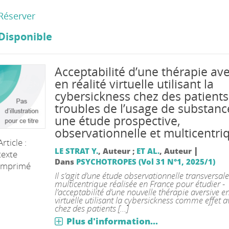
Réserver
Disponible
Acceptabilité ­­d’une thérapie av
en réalité virtuelle utilisant la
cybersickness chez des patients
troubles de ­­l’usage de substanc
une étude prospective,
observationnelle et multicentri
Article :
|
LE STRAT Y.
, Auteur ;
ET AL.
, Auteur
texte
Dans
PSYCHOTROPES (Vol 31 N°1, 2025/1)
imprimé
Il ­­s’agit ­­d’une étude observationnelle transversale
multicentrique réalisée en France pour étudier ­­
l’acceptabilité ­­d’une nouvelle thérapie aversive en
virtuelle utilisant la cybersickness comme effet a
chez des patients [...]
Plus d'information...