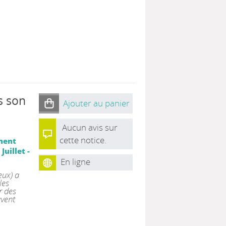
s son
Ajouter au panier
Aucun avis sur
cette notice.
ment
uillet -
En ligne
eux) a
les
r des
uvent