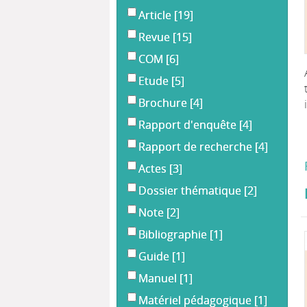
Article
[19]
Revue
[15]
COM
[6]
Etude
[5]
Brochure
[4]
Rapport d'enquête
[4]
Rapport de recherche
[4]
Actes
[3]
Dossier thématique
[2]
Note
[2]
Bibliographie
[1]
Guide
[1]
Manuel
[1]
Matériel pédagogique
[1]