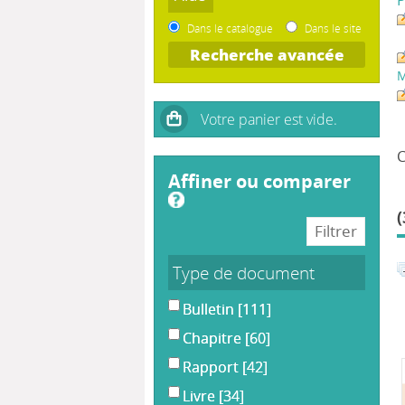
Dans le catalogue
Dans le site
Recherche avancée
affiner ou comparer
(
Type de document
Bulletin
[111]
Chapitre
[60]
Rapport
[42]
Livre
[34]