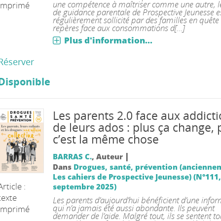
une compétence à maîtriser comme une autre, le
imprimé
de guidance parentale de Prospective Jeunesse e
régulièrement sollicité par des familles en quête
repères face aux consommations d[...]
Plus d'information...
Réserver
Disponible
Les parents 2.0 face aux addict
de leurs ados : plus ça change, 
c’est la même chose
|
BARRAS C.
, Auteur
Dans
Drogues, santé, prévention (ancienne
Les cahiers de Prospective Jeunesse) (N°111, J
Article :
septembre 2025)
texte
Les parents d’aujourd’hui bénéficient d’une info
qui n’a jamais été aussi abondante. Ils peuvent
imprimé
demander de l’aide. Malgré tout, ils se sentent t