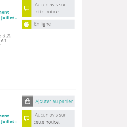
Aucun avis sur
cette notice.
ment
uillet -
En ligne
5 à 20
 en
e
Ajouter au panier
Aucun avis sur
ment
uillet -
cette notice.