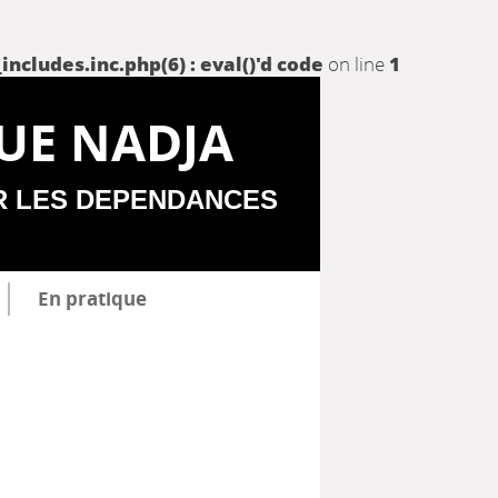
udes.inc.php(6) : eval()'d code
on line
1
UE NADJA
R LES DEPENDANCES
En pratique