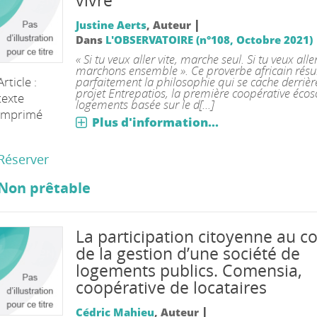
vivre
|
Justine Aerts
, Auteur
Dans
L'OBSERVATOIRE (n°108, Octobre 2021)
« Si tu veux aller vite, marche seul. Si tu veux aller
marchons ensemble ». Ce proverbe africain rés
Article :
parfaitement la philosophie qui se cache derrière
projet Entrepatios, la première coopérative écos
texte
logements basée sur le d[...]
imprimé
Plus d'information...
Réserver
Non prêtable
La participation citoyenne au c
de la gestion d’une société de
logements publics. Comensia,
coopérative de locataires
|
Cédric Mahieu
, Auteur