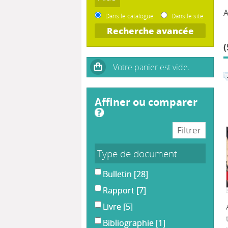
A
Dans le catalogue
Dans le site
Recherche avancée
(
affiner ou comparer
Type de document
Bulletin
[28]
Rapport
[7]
Livre
[5]
Bibliographie
[1]