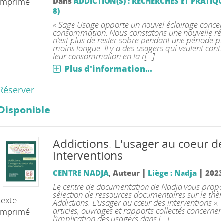
imprimé
Dans
ADDICTION(S) : RECHERCHES ET PRATIQU
8)
« Sage Usage apporte un nouvel éclairage conce
consommation. Nous constatons une nouvelle réa
n’est plus de rester sobre pendant une période p
moins longue. Il y a des usagers qui veulent cont
leur consommation en la r[...]
Plus d'information...
Réserver
Disponible
Addictions. L'usager au coeur d
interventions
|
|
CENTRE NADJA
, Auteur
Liège : Nadja
202
Le centre de documentation de Nadja vous prop
sélection de ressources documentaires sur le th
texte
Addictions. L’usager au cœur des interventions ».
articles, ouvrages et rapports collectés concerne
imprimé
l’implication des usagers dans [...]