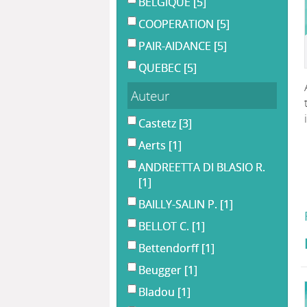
BELGIQUE
[5]
COOPERATION
[5]
PAIR-AIDANCE
[5]
QUEBEC
[5]
Auteur
Castetz
[3]
Aerts
[1]
ANDREETTA DI BLASIO R.
[1]
BAILLY-SALIN P.
[1]
BELLOT C.
[1]
Bettendorff
[1]
Beugger
[1]
Bladou
[1]