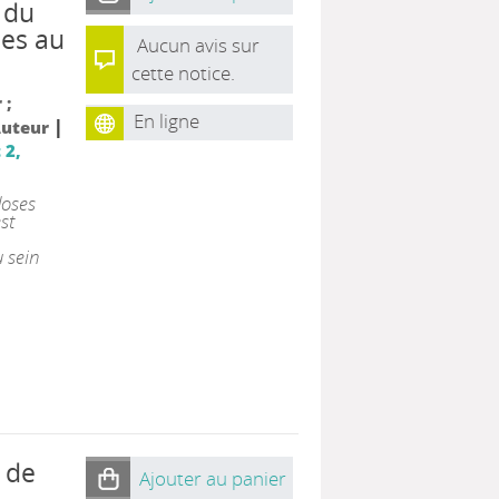
 du
des au
Aucun avis sur
cette notice.
 ;
En ligne
|
Auteur
 2,
doses
st
 sein
 de
Ajouter au panier