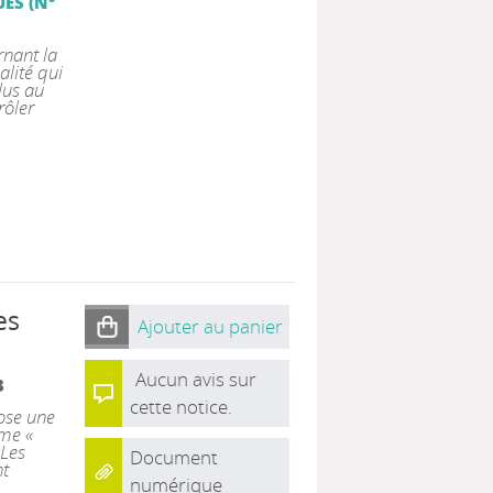
ES (N°
rnant la
lité qui
lus au
rôler
es
Ajouter au panier
Aucun avis sur
3
cette notice.
ose une
ème «
 Les
Document
nt
numérique