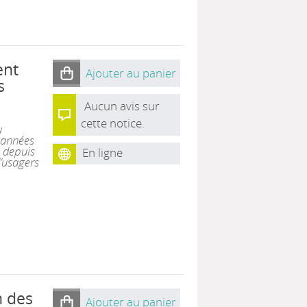
ent
Ajouter au panier
s
Aucun avis sur
cette notice.
u
x années
é depuis
En ligne
’usagers
n des
Ajouter au panier