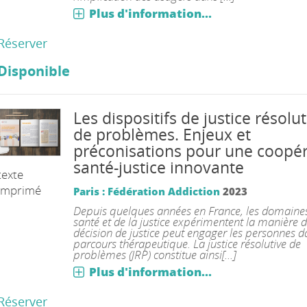
Plus d'information...
Réserver
Disponible
Les dispositifs de justice résolut
de problèmes. Enjeux et
préconisations pour une coopér
santé-justice innovante
texte
imprimé
Paris : Fédération Addiction
2023
Depuis quelques années en France, les domaines
santé et de la justice expérimentent la manière 
décision de justice peut engager les personnes 
parcours thérapeutique. La justice résolutive de
problèmes (JRP) constitue ainsi[...]
Plus d'information...
Réserver