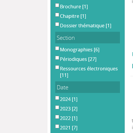
Brochure
[1]
Chapitre
[1]
Dossier thématique
[1]
Section
Monographies
[6]
Périodiques
[27]
Ressources électroniques
[11]
Date
2024
[1]
2023
[2]
2022
[1]
2021
[7]