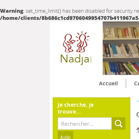
Warning
: set_time_limit() has been disabled for security r
/home/clients/8b686c1cd9706049954707b411967a5a/
Accueil
C
>
Je cherche, je
trouve...