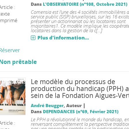
Dans
L'OBSERVATOIRE (n°108, Octobre 2021)
Article :
Comensia est l’une des 4 sociétés immobilières 
texte
service public (SISP) bruxelloises, sur les 16 exist
imprimé
présenter un actionnariat où les locataires sont
majoritaires1. Ce modèle implique les coopérat
locataires dans la gestion de la c[...]
Plus d'information...
Réserver
Non prêtable
Le modèle du processus de
production du handicap (PPH) 
sein de la Fondation Aigues-Ver
|
André Beugger
, Auteur
Dans
DEPENDANCES (n°69, Février 2021)
Le PPH a révolutionné le monde du handicap, e
Article :
renversant complètement la perspective traditio
par une approche centrée sur la participation soc