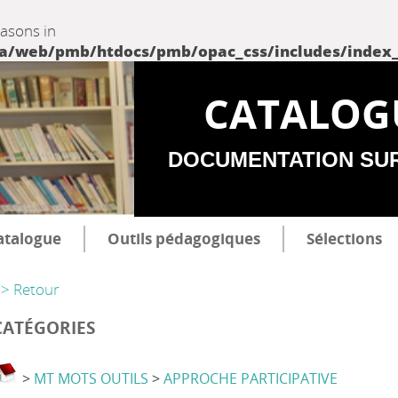
easons in
web/pmb/htdocs/pmb/opac_css/includes/index_incl
CATALOG
DOCUMENTATION SU
atalogue
Outils pédagogiques
Sélections
> Retour
CATÉGORIES
>
MT MOTS OUTILS
>
APPROCHE PARTICIPATIVE