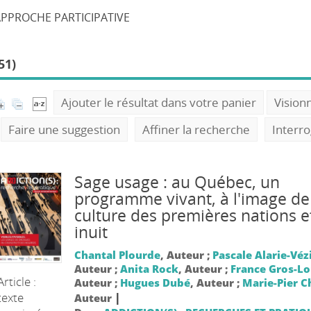
PPROCHE PARTICIPATIVE
51)
Ajouter le résultat dans votre panier
Vision
Faire une suggestion
Affiner la recherche
Interr
Sage usage : au Québec, un
programme vivant, à l'image de
culture des premières nations e
inuit
Chantal Plourde
, Auteur ;
Pascale Alarie-Véz
Auteur ;
Anita Rock
, Auteur ;
France Gros-Lo
Article :
Auteur ;
Hugues Dubé
, Auteur ;
Marie-Pier C
texte
|
Auteur