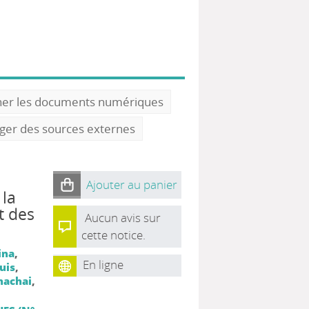
ner les documents numériques
oger des sources externes
Ajouter au panier
 la
t des
Aucun avis sur
cette notice.
ina
,
En ligne
uis
,
hachai
,