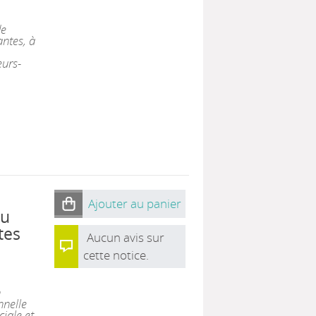
de
antes, à
eurs-
Ajouter au panier
au
tes
Aucun avis sur
cette notice.
n
nnelle
iale et