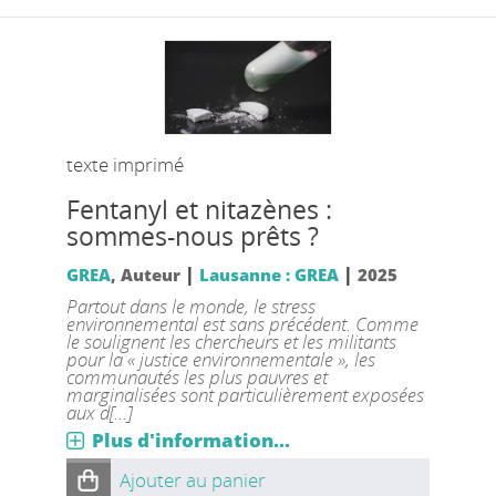
texte imprimé
Fentanyl et nitazènes :
sommes-nous prêts ?
|
|
GREA
, Auteur
Lausanne : GREA
2025
Partout dans le monde, le stress
environnemental est sans précédent. Comme
le soulignent les chercheurs et les militants
pour la « justice environnementale », les
communautés les plus pauvres et
marginalisées sont particulièrement exposées
aux d[...]
Plus d'information...
Ajouter au panier