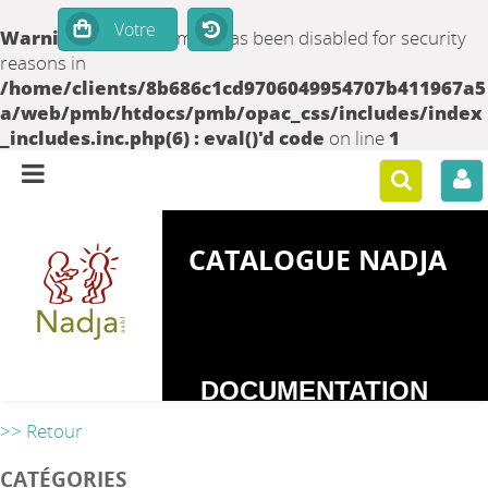
Warning
: set_time_limit() has been disabled for security
reasons in
/home/clients/8b686c1cd9706049954707b411967a5
a/web/pmb/htdocs/pmb/opac_css/includes/index
_includes.inc.php(6) : eval()'d code
on line
1
CATALOGUE NADJA
DOCUMENTATION
SUR LES
>> Retour
DEPENDANCES
CATÉGORIES