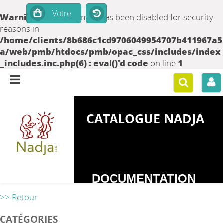
Warning
: set_time_limit() has been disabled for security
reasons in
/home/clients/8b686c1cd9706049954707b411967a5
a/web/pmb/htdocs/pmb/opac_css/includes/index
_includes.inc.php(6) : eval()'d code
on line
1
CATALOGUE NADJA
DOCUMENTATION
SUR LES
>> Retour
DEPENDANCES
CATÉGORIES