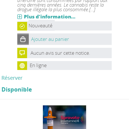
d’héroïne sont consommées par rapport aux
cinq dernières années. Le cannabis reste la
drogue illégale la plus consommée.[...]
Plus d'information...
Nouveauté
Ajouter au panier
Aucun avis sur cette notice.
En ligne
Réserver
Disponible