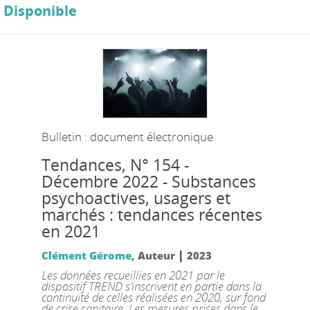
Disponible
Bulletin : document électronique
Tendances
, N° 154 -
Décembre 2022 - Substances
psychoactives, usagers et
marchés : tendances récentes
en 2021
|
Clément Gérome
, Auteur
2023
Les données recueillies en 2021 par le
dispositif TREND s’inscrivent en partie dans la
continuité de celles réalisées en 2020, sur fond
de crise sanitaire. Les mesures prises dans le