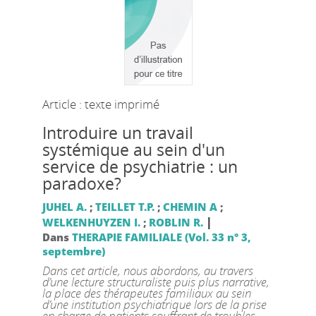
Article : texte imprimé
Introduire un travail
systémique au sein d'un
service de psychiatrie : un
paradoxe?
JUHEL A.
;
TEILLET T.P.
;
CHEMIN A
;
|
WELKENHUYZEN I.
;
ROBLIN R.
Dans
THERAPIE FAMILIALE (Vol. 33 n° 3,
septembre)
Dans cet article, nous abordons, au travers
d’une lecture structuraliste puis plus narrative,
la place des thérapeutes familiaux au sein
d’une institution psychiatrique lors de la prise
en charge de patients souffrant de troubles