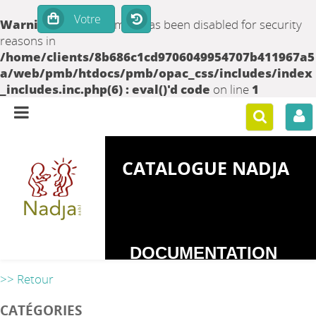
Warning
: set_time_limit() has been disabled for security
reasons in
/home/clients/8b686c1cd9706049954707b411967a5
a/web/pmb/htdocs/pmb/opac_css/includes/index
_includes.inc.php(6) : eval()'d code
on line
1
CATALOGUE NADJA
DOCUMENTATION
SUR LES
>> Retour
DEPENDANCES
CATÉGORIES