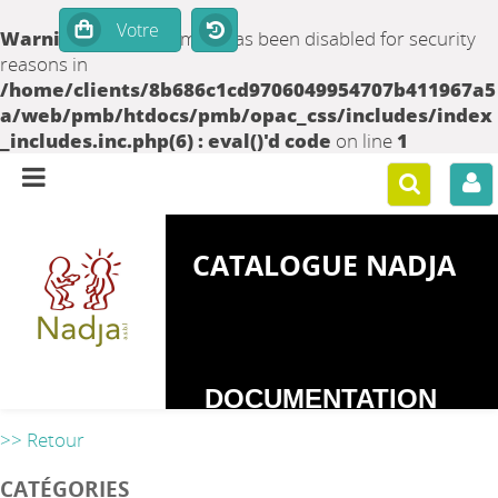
Warning
: set_time_limit() has been disabled for security
reasons in
/home/clients/8b686c1cd9706049954707b411967a5
a/web/pmb/htdocs/pmb/opac_css/includes/index
_includes.inc.php(6) : eval()'d code
on line
1
CATALOGUE NADJA
DOCUMENTATION
SUR LES
>> Retour
DEPENDANCES
CATÉGORIES