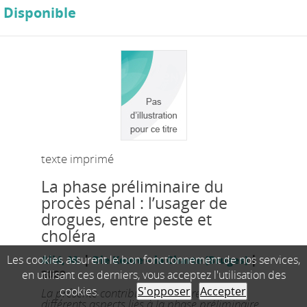
Disponible
texte imprimé
La phase préliminaire du
procès pénal : l’usager de
drogues, entre peste et
choléra
|
|
Les cookies assurent le bon fonctionnement de nos services,
Alié, M.
Die Keure – la Charte (Bruges)
en utilisant ces derniers, vous acceptez l'utilisation des
2022
cookies.
S'opposer
Accepter
La présente contribution vise à relayer
différents aspects liés à la phase préliminaire