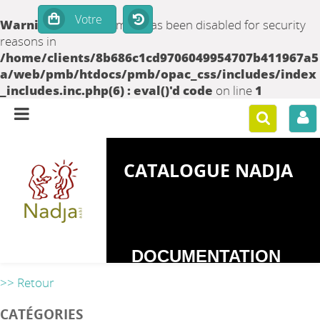
Warning
: set_time_limit() has been disabled for security
reasons in
/home/clients/8b686c1cd9706049954707b411967a5
a/web/pmb/htdocs/pmb/opac_css/includes/index
_includes.inc.php(6) : eval()'d code
on line
1
CATALOGUE NADJA
DOCUMENTATION
SUR LES
>> Retour
DEPENDANCES
CATÉGORIES