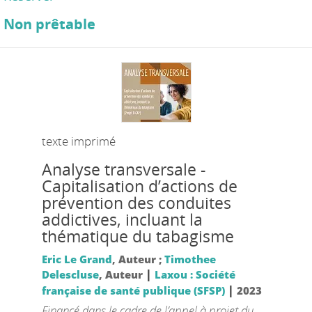
Non prêtable
texte imprimé
Analyse transversale -
Capitalisation d’actions de
prévention des conduites
addictives, incluant la
thématique du tabagisme
Eric Le Grand
, Auteur ;
Timothee
|
Delescluse
, Auteur
Laxou : Société
|
française de santé publique (SFSP)
2023
Financé dans le cadre de l’appel à projet du