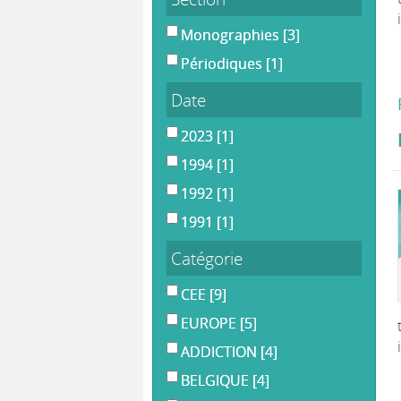
Monographies
[3]
Périodiques
[1]
Date
2023
[1]
1994
[1]
1992
[1]
1991
[1]
Catégorie
CEE
[9]
EUROPE
[5]
ADDICTION
[4]
BELGIQUE
[4]