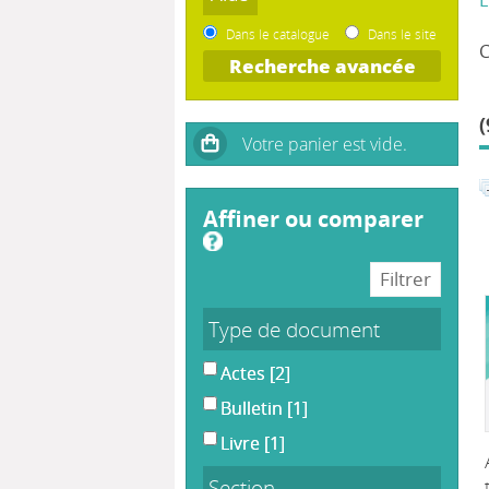
Dans le catalogue
Dans le site
Recherche avancée
(
affiner ou comparer
Type de document
Actes
[2]
Bulletin
[1]
Livre
[1]
Section