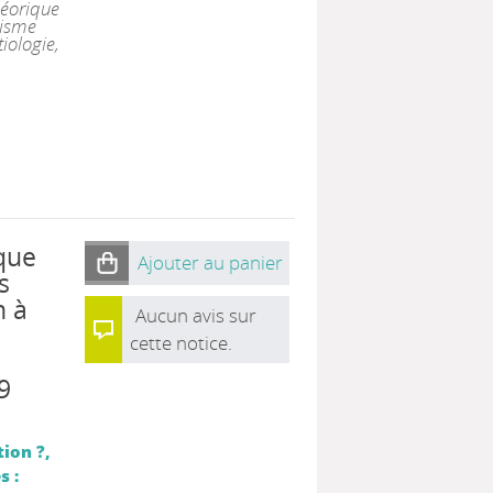
héorique
lisme
tiologie,
ique
Ajouter au panier
s
n à
Aucun avis sur
cette notice.
9
tion ?,
s :