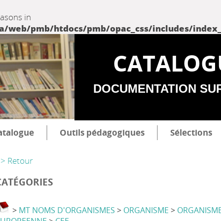
easons in
web/pmb/htdocs/pmb/opac_css/includes/index_incl
CATALOG
DOCUMENTATION SU
atalogue
Outils pédagogiques
Sélections
> Retour
CATÉGORIES
>
MT NOMS D'ORGANISMES
>
ORGANISME
>
ORGANISM