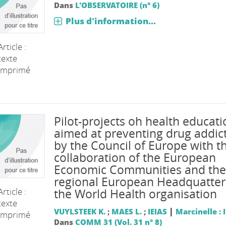
Dans
L'OBSERVATOIRE (n° 6)
Plus d'information...
Article :
texte
imprimé
Pilot-projects oh health educati
aimed at preventing drug addic
by the Council of Europe with t
collaboration of the European
Economic Communities and the
regional European Headquatter
Article :
the World Health organisation
texte
|
VUYLSTEEK K.
;
MAES L.
;
IEIAS
Marcinelle : 
imprimé
Dans
COMM 31 (Vol. 31 n° 8)