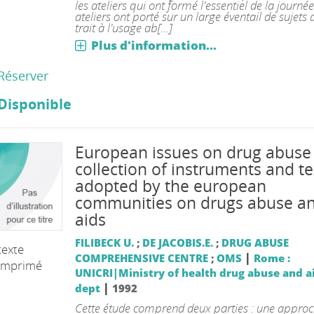
les ateliers qui ont formé l'essentiel de la journé
ateliers ont porté sur un large éventail de sujets
trait à l'usage ab[...]
Plus d'information...
Réserver
Disponible
European issues on drug abuse 
collection of instruments and te
adopted by the european
communities on drugs abuse a
aids
FILIBECK U.
;
DE JACOBIS.E.
;
DRUG ABUSE
texte
|
COMPREHENSIVE CENTRE
;
OMS
Rome :
imprimé
UNICRI|Ministry of health drug abuse and a
|
dept
1992
Cette étude comprend deux parties : une appro