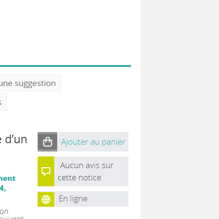
 une suggestion
s
e d’un
Ajouter au panier
Aucun avis sur
cette notice.
ment
4,
En ligne
 on
suivant