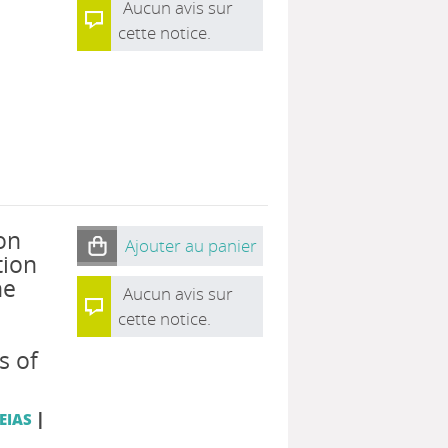
Aucun avis sur
cette notice.
on
Ajouter au panier
tion
he
Aucun avis sur
cette notice.
s of
|
IEIAS