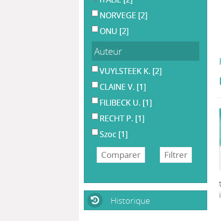
NORVEGE
[2]
ONU
[2]
Auteur
VUYLSTEEK K.
[2]
CLAINE V.
[1]
FILIBECK U.
[1]
RECHT P.
[1]
Szoc
[1]
Historique