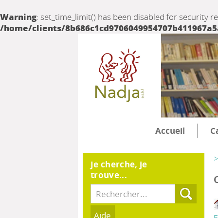
Warning
: set_time_limit() has been disabled for security r
/home/clients/8b686c1cd9706049954707b411967a5a/
Accueil
C
>
Je cherche, je
trouve...