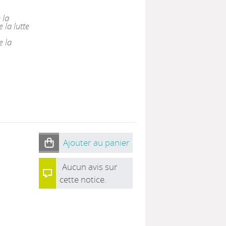
 la
 la lutte
e la
Ajouter au panier
Aucun avis sur
cette notice.