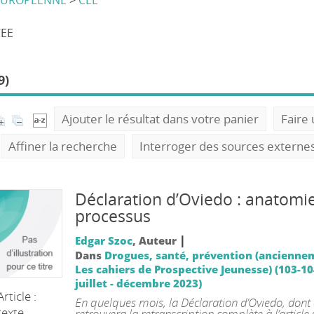
EUROPEENNE
>
CEE
CEE
9)
Ajouter le résultat dans votre panier
Faire
Affiner la recherche
Interroger des sources externe
Déclaration d’Oviedo : anatomi
processus
|
Edgar Szoc
, Auteur
Dans
Drogues, santé, prévention (ancienne
Les cahiers de Prospective Jeunesse) (103-10
juillet - décembre 2023)
Article :
En quelques mois, la Déclaration d’Oviedo, dont
texte
retrouvera la retranscription complète à l’article 