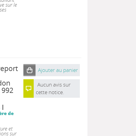
e sur le
uses
report
Ajouter au panier
ndon
Aucun avis sur
1992
cette notice.
|
2
ère de
ure et
ions sur