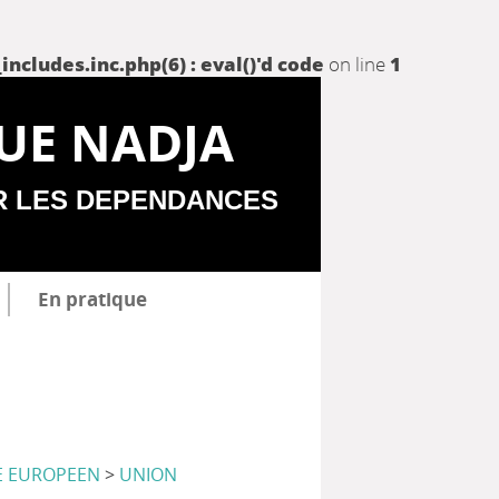
udes.inc.php(6) : eval()'d code
on line
1
UE NADJA
R LES DEPENDANCES
En pratique
E EUROPEEN
>
UNION