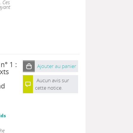
e. Ces
 ayant
n° 1 :
Ajouter au panier
xts
Aucun avis sur
nd
cette notice.
ids
che