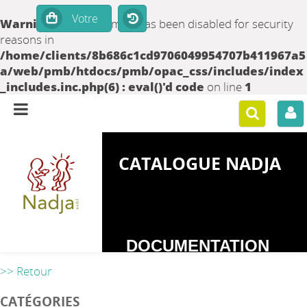
Warning
: set_time_limit() has been disabled for security
reasons in
/home/clients/8b686c1cd9706049954707b411967a5
a/web/pmb/htdocs/pmb/opac_css/includes/index
_includes.inc.php(6) : eval()'d code
on line
1
CATALOGUE NADJA
DOCUMENTATION
SUR LES
>> Retour
DEPENDANCES
CATÉGORIES