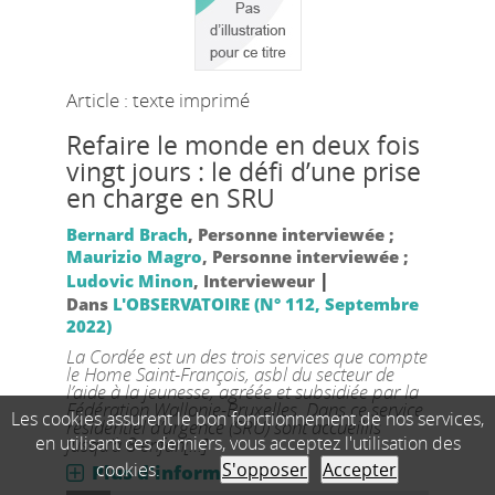
Article : texte imprimé
Refaire le monde en deux fois
vingt jours : le défi d’une prise
en charge en SRU
Bernard Brach
, Personne interviewée ;
Maurizio Magro
, Personne interviewée ;
|
Ludovic Minon
, Intervieweur
Dans
L'OBSERVATOIRE (N° 112, Septembre
2022)
La Cordée est un des trois services que compte
le Home Saint-François, asbl du secteur de
l’aide à la jeunesse, agréée et subsidiée par la
Fédération Wallonie-Bruxelles. Dans ce service
Les cookies assurent le bon fonctionnement de nos services,
résidentiel d’urgence (SRU) sont accueillis
en utilisant ces derniers, vous acceptez l'utilisation des
jusqu’à 8 enfan[...]
cookies.
S'opposer
Accepter
Plus d'information...