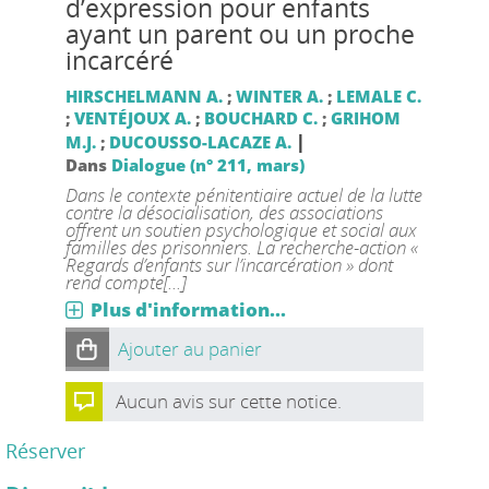
d’expression pour enfants
ayant un parent ou un proche
incarcéré
HIRSCHELMANN A.
;
WINTER A.
;
LEMALE C.
;
VENTÉJOUX A.
;
BOUCHARD C.
;
GRIHOM
|
M.J.
;
DUCOUSSO-LACAZE A.
Dans
Dialogue (n° 211, mars)
Dans le contexte pénitentiaire actuel de la lutte
contre la désocialisation, des associations
offrent un soutien psychologique et social aux
familles des prisonniers. La recherche-action «
Regards d’enfants sur l’incarcération » dont
rend compte[...]
Plus d'information...
Ajouter au panier
Aucun avis sur cette notice.
Réserver