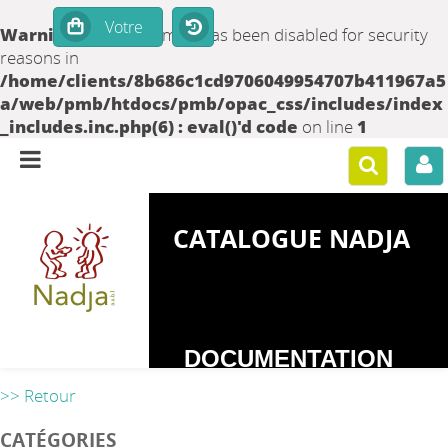
Warning
: set_time_limit() has been disabled for security
reasons in
/home/clients/8b686c1cd9706049954707b411967a5
a/web/pmb/htdocs/pmb/opac_css/includes/index
_includes.inc.php(6) : eval()'d code
on line
1
CATALOGUE NADJA
DOCUMENTATION
SUR LES
>> Retour
DEPENDANCES
CATÉGORIES