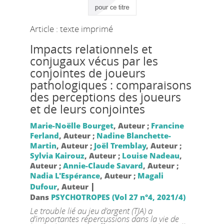
Article : texte imprimé
Impacts relationnels et
conjugaux vécus par les
conjointes de joueurs
pathologiques : comparaisons
des perceptions des joueurs
et de leurs conjointes
Marie-Noëlle Bourget
, Auteur ;
Francine
Ferland
, Auteur ;
Nadine Blanchette-
Martin
, Auteur ;
Joël Tremblay
, Auteur ;
Sylvia Kairouz
, Auteur ;
Louise Nadeau
,
Auteur ;
Annie-Claude Savard
, Auteur ;
Nadia L'Espérance
, Auteur ;
Magali
|
Dufour
, Auteur
Dans
PSYCHOTROPES (Vol 27 n°4, 2021/4)
Le trouble lié au jeu d’argent (TJA) a
d’importantes répercussions dans la vie de