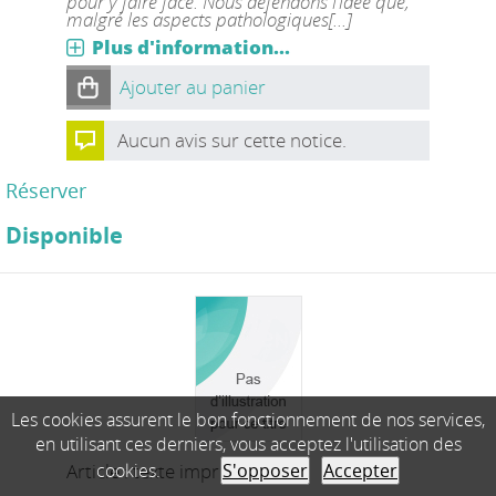
pour y faire face. Nous défendons l’idée que,
malgré les aspects pathologiques[...]
Plus d'information...
Ajouter au panier
Aucun avis sur cette notice.
Réserver
Disponible
Les cookies assurent le bon fonctionnement de nos services,
en utilisant ces derniers, vous acceptez l'utilisation des
cookies.
S'opposer
Accepter
Article : texte imprimé