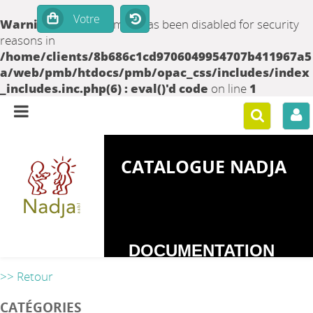
Warning
: set_time_limit() has been disabled for security
reasons in
/home/clients/8b686c1cd9706049954707b411967a5
a/web/pmb/htdocs/pmb/opac_css/includes/index
_includes.inc.php(6) : eval()'d code
on line
1
CATALOGUE NADJA
DOCUMENTATION
SUR LES
>> Retour
DEPENDANCES
CATÉGORIES