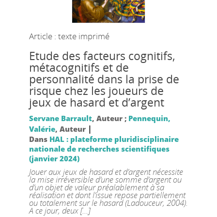
Article : texte imprimé
Etude des facteurs cognitifs,
métacognitifs et de
personnalité dans la prise de
risque chez les joueurs de
jeux de hasard et d’argent
Servane Barrault
, Auteur ;
Pennequin,
|
Valérie
, Auteur
Dans
HAL : plateforme pluridisciplinaire
nationale de recherches scientifiques
(janvier 2024)
Jouer aux jeux de hasard et d’argent nécessite
la mise irréversible d’une somme d’argent ou
d’un objet de valeur préalablement à sa
réalisation et dont l’issue repose partiellement
ou totalement sur le hasard (Ladouceur, 2004).
A ce jour, deux [...]