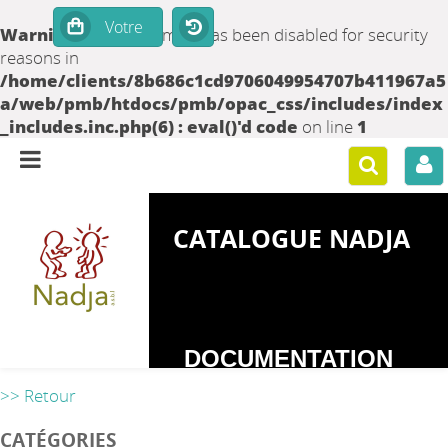
Warning
: set_time_limit() has been disabled for security
reasons in
/home/clients/8b686c1cd9706049954707b411967a5
a/web/pmb/htdocs/pmb/opac_css/includes/index
_includes.inc.php(6) : eval()'d code
on line
1
CATALOGUE NADJA
DOCUMENTATION
SUR LES
>> Retour
DEPENDANCES
CATÉGORIES