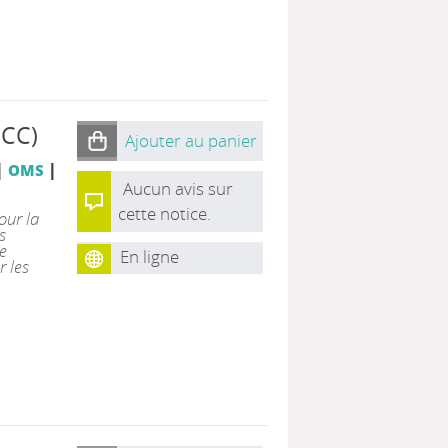
CCC)
Ajouter au panier
|
|
OMS
Aucun avis sur
cette notice.
our la
s
e
En ligne
r les