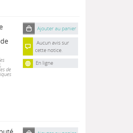
e
Ajouter au panier
nde
Aucun avis sur
cette notice.
des
En ligne
,
les de
tiques
ébuté