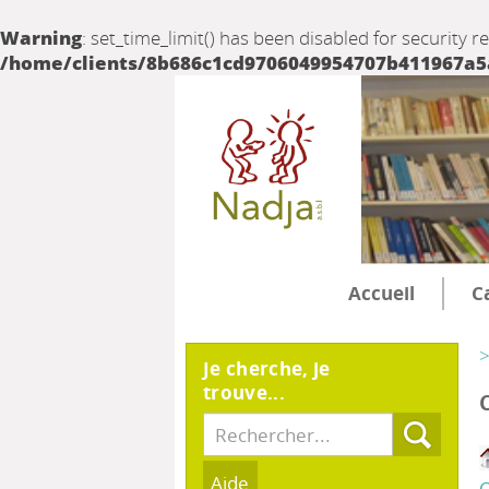
Warning
: set_time_limit() has been disabled for security r
/home/clients/8b686c1cd9706049954707b411967a5a/
Accueil
C
>
Je cherche, je
trouve...