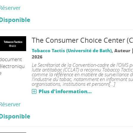
Réserver
Disponible
The Consumer Choice Center (
Tobacco Tactis (Université de Bath)
, Auteur
2026
document
Le Secrétariat de la Convention-cadre de l’OMS p
électroniqu
lutte antitabac (CCLAT) a reconnu Tobacco Tactic
e
comme la référence en matière de surveillance d
l’industrie du tabac, notamment en informant su
organisations, institutions et personn[...]
Plus d'information...
Réserver
Disponible