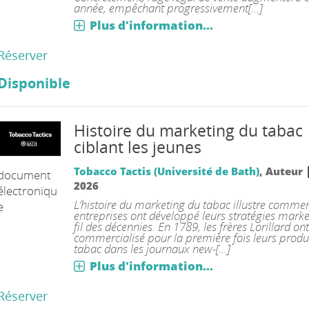
année, empêchant progressivement[...]
Plus d'information...
Réserver
Disponible
Histoire du marketing du tabac
ciblant les jeunes
Tobacco Tactis (Université de Bath)
, Auteur
document
2026
électroniqu
L’histoire du marketing du tabac illustre commen
e
entreprises ont développé leurs stratégies mark
fil des décennies. En 1789, les frères Lorillard ont
commercialisé pour la première fois leurs produ
tabac dans les journaux new-[...]
Plus d'information...
Réserver