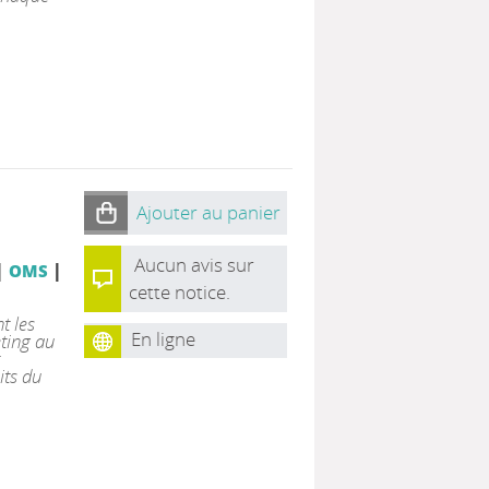
Ajouter au panier
Aucun avis sur
|
|
OMS
cette notice.
t les
En ligne
eting au
its du