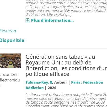
relation complexe entre le statut socio-économiq
et l'usage de la cigarette électronique (e-cigarette
analysant comment le SSE influence les habitud
d'utilisation. Elle explore[...]
Plus d'information...
Réserver
Disponible
Génération sans tabac » au
Royaume-Uni : au-delà de
l’interdiction, les conditions d’u
politique efficace
document
électroniqu
|
Tubiana-Rey, B
, Auteur
Paris : Fédération
e
|
Addiction
2026
Le Parlement britannique a adopté le 21 avril 2
mesure sans précédent : interdire définitivement 
de tabac à toute personne née à partir de 2009.
Concrètement, l’âge légal de vente augmentera