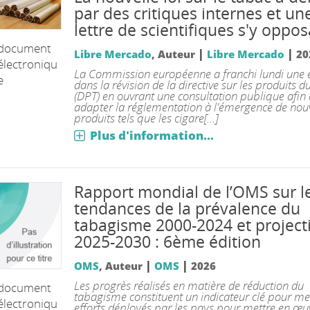
par des critiques internes et un
lettre de scientifiques s'y oppos
document
|
|
Libre Mercado
, Auteur
Libre Mercado
20
électroniqu
La Commission européenne a franchi lundi une é
e
dans la révision de la directive sur les produits d
(DPT) en ouvrant une consultation publique afin 
adapter la réglementation à l'émergence de no
produits tels que les cigare[...]
Plus d'information...
Rapport mondial de l’OMS sur l
tendances de la prévalence du
tabagisme 2000-2024 et project
2025-2030 : 6ème édition
|
|
OMS
, Auteur
OMS
2026
Les progrès réalisés en matière de réduction du
document
tabagisme constituent un indicateur clé pour me
électroniqu
efforts déployés par les pays pour mettre en œu