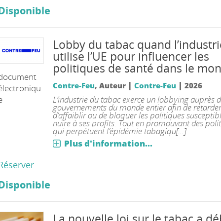
Disponible
Lobby du tabac quand l’industri
utilise l’UE pour influencer les
politiques de santé dans le mo
document
|
|
Contre-Feu
, Auteur
Contre-Feu
2026
électroniqu
e
L’industrie du tabac exerce un lobbying auprès 
gouvernements du monde entier afin de retarder
d’affaiblir ou de bloquer les politiques susceptib
nuire à ses profits. Tout en promouvant des poli
qui perpétuent l’épidémie tabagiqu[...]
Plus d'information...
Réserver
Disponible
La nouvelle loi sur le tabac a d