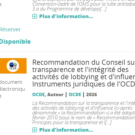
Convention-cadre de l’OMS pour la lutte antitaba
e
3.a du Programme de développ[...]
Plus d'information...
Réserver
Disponible
Recommandation du Conseil sur
transparence et l'intégrité des
activités de lobbying et d'influe
document
Instruments juridiques de l'OC
électroniqu
|
|
OCDE
, Auteur
OCDE
2026
e
La Recommandation sur la transparence et l'inté
des activités de lobbying et d'influence (ci-après
dénommée « la Recommandation ») a été adopté
février 2010 (sous le nom de « Recommandation 
Principes pour la transparence et l[...]
Plus d'information...