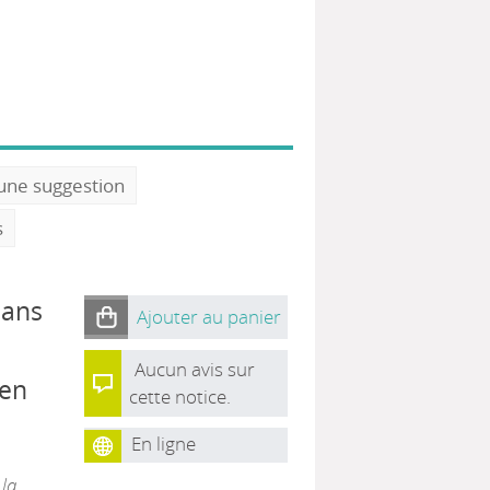
 une suggestion
s
dans
Ajouter au panier
Aucun avis sur
 en
cette notice.
En ligne
 la