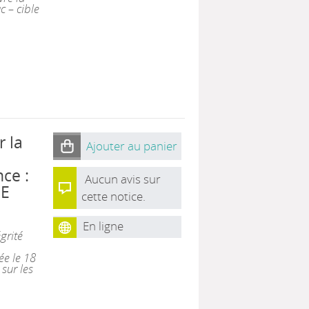
c – cible
 la
Ajouter au panier
nce :
Aucun avis sur
DE
cette notice.
En ligne
grité
e le 18
sur les