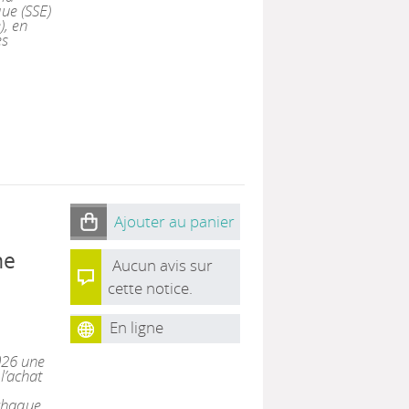
ue (SSE)
), en
es
Ajouter au panier
ne
Aucun avis sur
cette notice.
En ligne
026 une
l’achat
 chaque