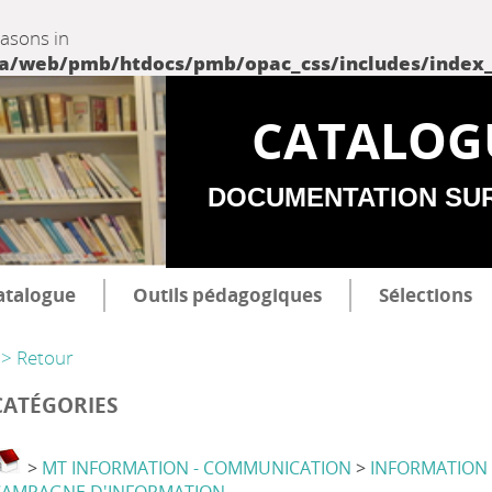
easons in
web/pmb/htdocs/pmb/opac_css/includes/index_incl
CATALOG
DOCUMENTATION SU
atalogue
Outils pédagogiques
Sélections
> Retour
CATÉGORIES
>
MT INFORMATION - COMMUNICATION
>
INFORMATION