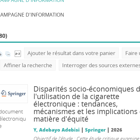
CAMPAGNE D'INFORMATION
CAMPAGNE D'INFORMATION
80)
Ajouter le résultat dans votre panier
Faire
Affiner la recherche
Interroger des sources externe
Disparités socio-économiques 
l'utilisation de la cigarette
électronique : tendances,
mécanismes et les implications
document
matière d'équité
électroniqu
e
|
|
Y, Adebayo Adebisi
Springer
2026
Objectif de l'étude : Cette étude critique examine