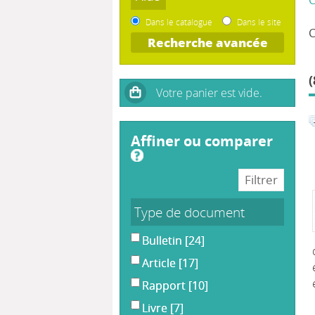
Dans le catalogue
Dans le site
Recherche avancée
(
affiner ou comparer
Type de document
Bulletin
[24]
Article
[17]
Rapport
[10]
Livre
[7]