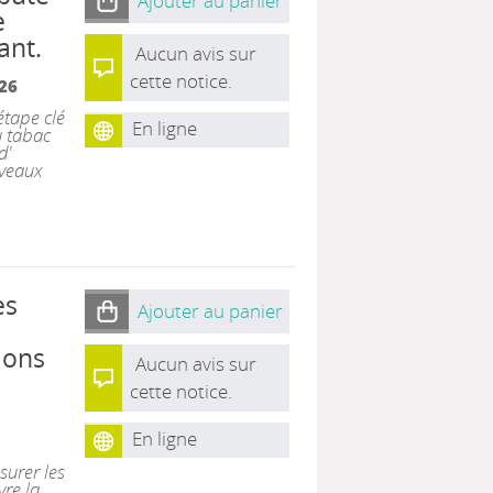
Ajouter au panier
e
ant.
Aucun avis sur
cette notice.
26
tape clé
En ligne
u tabac
d'
uveaux
es
Ajouter au panier
ions
Aucun avis sur
cette notice.
En ligne
surer les
vre la