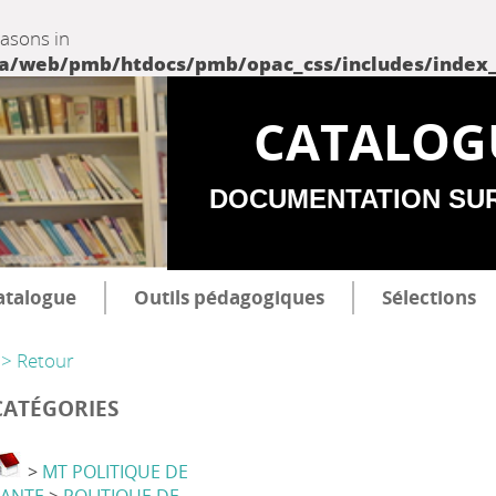
easons in
web/pmb/htdocs/pmb/opac_css/includes/index_incl
CATALOG
DOCUMENTATION SU
atalogue
Outils pédagogiques
Sélections
> Retour
CATÉGORIES
>
MT POLITIQUE DE