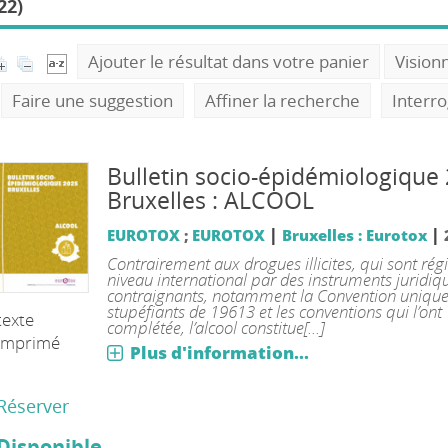
22)
Ajouter le résultat dans votre panier
Vision
Faire une suggestion
Affiner la recherche
Interr
Bulletin socio-épidémiologique
Bruxelles : ALCOOL
|
|
EUROTOX
;
EUROTOX
Bruxelles : Eurotox
Contrairement aux drogues illicites, qui sont rég
niveau international par des instruments juridi
contraignants, notamment la Convention unique 
stupéfiants de 19613 et les conventions qui l’ont
texte
complétée, l’alcool constitue[...]
imprimé
Plus d'information...
Réserver
Disponible