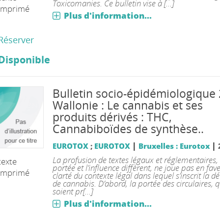
Toxicomanies. Ce bulletin vise à [...]
imprimé
Plus d'information...
Réserver
Disponible
Bulletin socio-épidémiologique
Wallonie : Le cannabis et ses
produits dérivés : THC,
Cannabiboïdes de synthèse..
|
|
EUROTOX
;
EUROTOX
Bruxelles : Eurotox
La profusion de textes légaux et réglementaires,
texte
portée et l’influence diffèrent, ne joue pas en fav
imprimé
clarté du contexte légal dans lequel s’inscrit la d
de cannabis. D’abord, la portée des circulaires, q
soient pr[...]
Plus d'information...