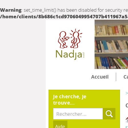
Warning
: set_time_limit() has been disabled for security r
/home/clients/8b686c1cd9706049954707b411967a5a/
Accueil
C
>
Je cherche, je
trouve...