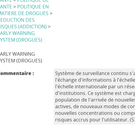
SANTE
>
POLITIQUE DE
SANTE
>
POLITIQUE EN
MATIERE DE DROGUES
>
REDUCTION DES
ISQUES (ADDICTION)
>
EARLY WARNING
SYSTEM (DROGUES)
EARLY WARNING
SYSTEM (DROGUES)
Commentaire :
Système de surveillance continu s'a
l'échange d'informations à l'échell
l'échelle internationale par un rés
d'institutions. Ce système est char
population de l'arrivée de nouvell
actives, de nouveaux modes de c
nouvelles concentrations ou compo
risques accrus pour l'utilisateur. (5