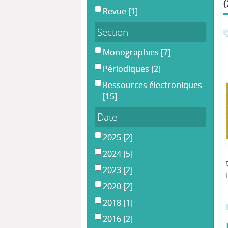
(
Revue
[1]
Section
Monographies
[7]
Périodiques
[2]
Ressources électroniques
[15]
Date
2025
[2]
2024
[5]
2023
[2]
2020
[2]
2018
[1]
2016
[2]