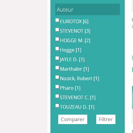
Auteur
EUROTOX
[6]
STEVENOT
[3]
HOGGE M.
[2]
Hogge
[1]
JAYLE D.
[1]
Marthaler
[1]
Nozick, Robert
[1]
Pharo
[1]
STEVENOT C.
[1]
TOUZEAU D.
[1]