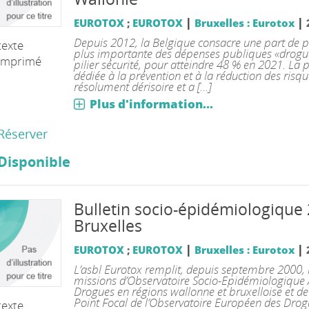
|
|
EUROTOX
;
EUROTOX
Bruxelles : Eurotox
Depuis 2012, la Belgique consacre une part de p
texte
plus importante des dépenses publiques «drogu
imprimé
pilier sécurité, pour atteindre 48 % en 2021. La 
dédiée à la prévention et à la réduction des risqu
résolument dérisoire et a [...]
Plus d'information...
Réserver
Disponible
Bulletin socio-épidémiologique
Bruxelles
|
|
EUROTOX
;
EUROTOX
Bruxelles : Eurotox
L’asbl Eurotox remplit, depuis septembre 2000, 
missions d’Observatoire Socio-Epidémiologique 
Drogues en régions wallonne et bruxelloise et de
Point Focal de l’Observatoire Européen des Drog
texte