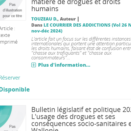
matière de drogues et droits
humains
|
TOUZEAU D.
, Auteur
Dans
LE COURRIER DES ADDICTIONS (Vol 26 N
Article :
nov-déc 2024)
texte
L'article fait un focus sur les différentes instances
imprimé
internationales qui portent une attention particul
les droits humains, faisant état de confusion ent
"chasse aux trafiquants" et "chasse aux
consommateurs"...
Plus d'information...
Réserver
Disponible
Bulletin législatif et politique 20
L'usage des drogues et ses
conséquences socio-sanitaires 
Wallonie