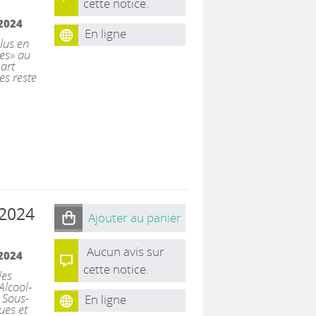
cette notice.
2024
En ligne
lus en
es» au
part
es reste
 2024
Ajouter au panier
Aucun avis sur
2024
cette notice.
les
Alcool-
 Sous-
En ligne
ues et