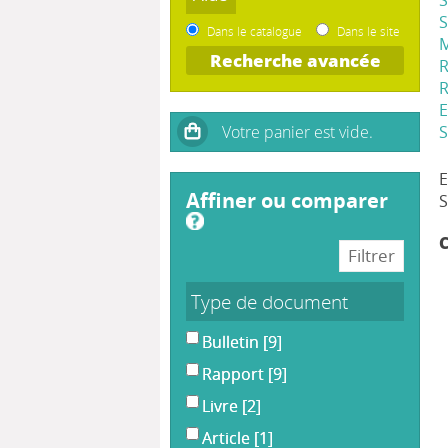
Dans le catalogue
Dans le site
Recherche avancée
R
affiner ou comparer
Type de document
Bulletin
[9]
Rapport
[9]
Livre
[2]
Article
[1]