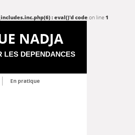
udes.inc.php(6) : eval()'d code
on line
1
UE NADJA
R LES DEPENDANCES
En pratique