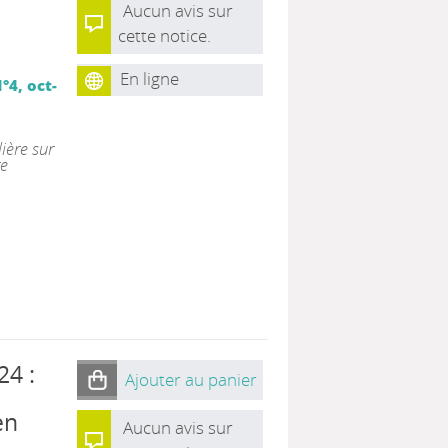
Aucun avis sur
cette notice.
En ligne
°4, oct-
ière sur
re
24 :
Ajouter au panier
en
Aucun avis sur