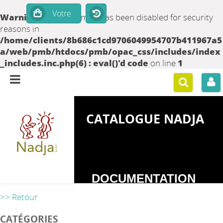
Warning
: set_time_limit() has been disabled for security
reasons in
/home/clients/8b686c1cd9706049954707b411967a5
a/web/pmb/htdocs/pmb/opac_css/includes/index
_includes.inc.php(6) : eval()'d code
on line
1
CATALOGUE NADJA
DOCUMENTATION
SUR LES
>> Retour
DEPENDANCES
CATÉGORIES