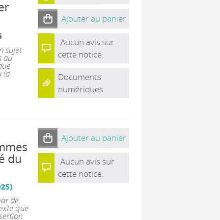
er
Ajouter au panier
6
Aucun avis sur
n sujet
cette notice.
s au
enue
 la
Documents
numériques
Ajouter au panier
emmes
hé du
Aucun avis sur
cette notice.
025)
par de
texte que
sertion