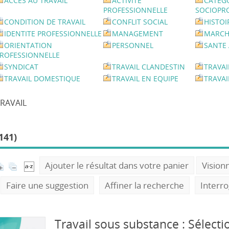
ACCES AU TRAVAIL
ACTIVITE
CATEG
PROFESSIONNELLE
SOCIOPR
CONDITION DE TRAVAIL
CONFLIT SOCIAL
HISTOI
IDENTITE PROFESSIONNELLE
MANAGEMENT
MARCH
ORIENTATION
PERSONNEL
SANTE 
ROFESSIONNELLE
SYNDICAT
TRAVAIL CLANDESTIN
TRAVAI
TRAVAIL DOMESTIQUE
TRAVAIL EN EQUIPE
TRAVAI
RAVAIL
141)
Ajouter le résultat dans votre panier
Vision
Faire une suggestion
Affiner la recherche
Interr
Travail sous substance : Sélecti