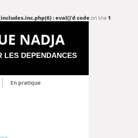
udes.inc.php(6) : eval()'d code
on line
1
UE NADJA
R LES DEPENDANCES
En pratique