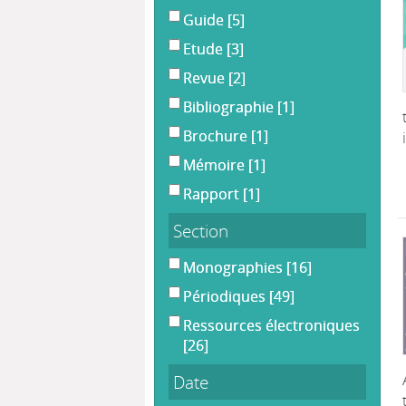
Guide
[5]
Etude
[3]
Revue
[2]
Bibliographie
[1]
Brochure
[1]
Mémoire
[1]
Rapport
[1]
Section
Monographies
[16]
Périodiques
[49]
Ressources électroniques
[26]
Date