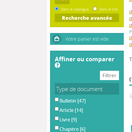
Dans le catalogue
Dans le site
Recherche avancée
P
affiner ou comparer
T
(
Type de document
Bulletin
[47]
Article
[14]
Livre
[9]
Chapitre
[6]