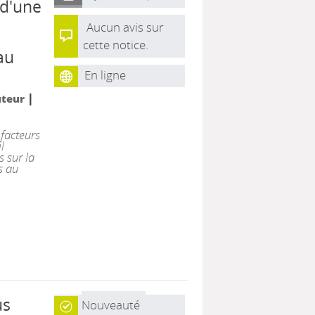
 d'une
Aucun avis sur
cette notice.
au
En ligne
|
uteur
 facteurs
l
 sur la
s au
us
Nouveauté