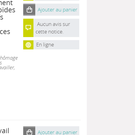
ment
oïdes
Ajouter au panier
fs
Aucun avis sur
ices
cette notice.
e
En ligne
 chômage
s
vailler,
ail
Ajouter au panier