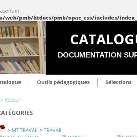
easons in
web/pmb/htdocs/pmb/opac_css/includes/index_incl
CATALOG
DOCUMENTATION SU
atalogue
Outils pédagogiques
Sélections
> Retour
CATÉGORIES
>
MT TRAVAIL
>
TRAVAIL