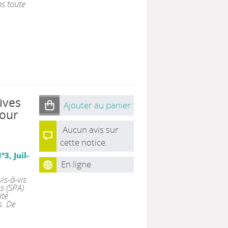
ns toute
ives
Ajouter au panier
pour
Aucun avis sur
cette notice.
3, Juil-
En ligne
is-à-vis
s (SPA)
ité
s. De