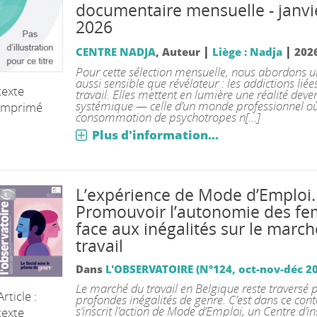
documentaire mensuelle - janvi
2026
|
|
CENTRE NADJA
, Auteur
Liège : Nadja
202
Pour cette sélection mensuelle, nous abordons u
aussi sensible que révélateur : les addictions liée
texte
travail. Elles mettent en lumière une réalité dev
systémique — celle d’un monde professionnel où
imprimé
consommation de psychotropes n[...]
Plus d'information...
L’expérience de Mode d’Emploi.
Promouvoir l’autonomie des f
face aux inégalités sur le marc
travail
Dans
L'OBSERVATOIRE (N°124, oct-nov-déc 2
Le marché du travail en Belgique reste traversé 
Article :
profondes inégalités de genre. C’est dans ce con
s’inscrit l’action de Mode d’Emploi, un Centre d’in
texte