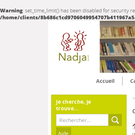
Warning
: set_time_limit() has been disabled for security r
/home/clients/8b686c1cd9706049954707b411967a5a/
Accueil
C
>
Je cherche, je
trouve...