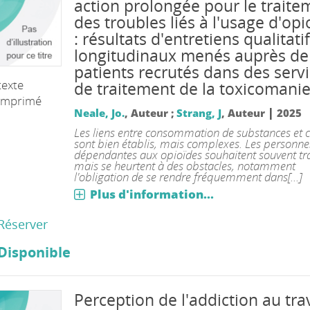
action prolongée pour le traite
des troubles liés à l'usage d'opi
: résultats d'entretiens qualitati
longitudinaux menés auprès de
patients recrutés dans des serv
texte
de traitement de la toxicomani
imprimé
|
Neale, Jo.
, Auteur ;
Strang, J
, Auteur
2025
Les liens entre consommation de substances et
sont bien établis, mais complexes. Les personne
dépendantes aux opioïdes souhaitent souvent tra
mais se heurtent à des obstacles, notamment
l'obligation de se rendre fréquemment dans[...]
Plus d'information...
Réserver
Disponible
Perception de l'addiction au trav