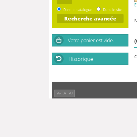
Dans le catalogue
Dans le site
Recherche avancée
(
c
Historique
A-
A
A+