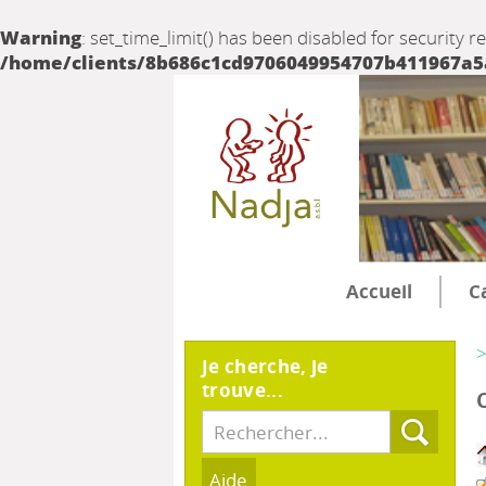
Warning
: set_time_limit() has been disabled for security r
/home/clients/8b686c1cd9706049954707b411967a5a/
Accueil
C
>
Je cherche, je
trouve...