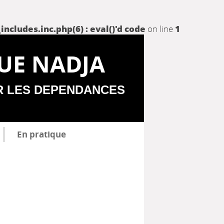
udes.inc.php(6) : eval()'d code
on line
1
UE NADJA
R LES DEPENDANCES
En pratique