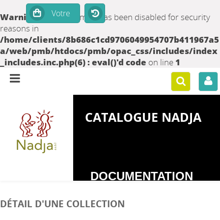
Warning
: set_time_limit() has been disabled for security
reasons in
/home/clients/8b686c1cd9706049954707b411967a5
a/web/pmb/htdocs/pmb/opac_css/includes/index
_includes.inc.php(6) : eval()'d code
on line
1
CATALOGUE NADJA
DOCUMENTATION
SUR LES
DÉTAIL D'UNE COLLECTION
DEPENDANCES