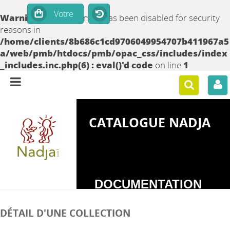
Warning
: set_time_limit() has been disabled for security
reasons in
/home/clients/8b686c1cd9706049954707b411967a5
a/web/pmb/htdocs/pmb/opac_css/includes/index
_includes.inc.php(6) : eval()'d code
on line
1
CATALOGUE NADJA
DOCUMENTATION
SUR LES
DÉTAIL D'UNE COLLECTION
DEPENDANCES