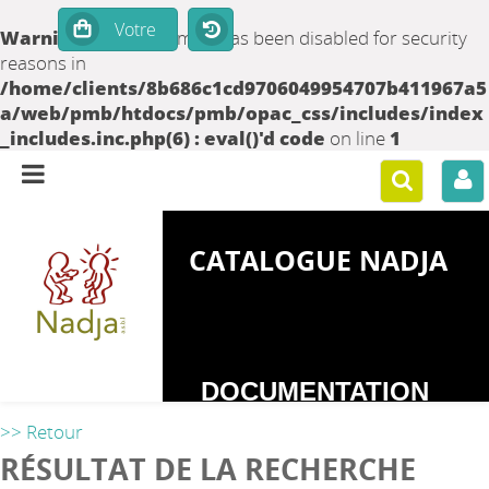
Warning
: set_time_limit() has been disabled for security
reasons in
/home/clients/8b686c1cd9706049954707b411967a5
a/web/pmb/htdocs/pmb/opac_css/includes/index
_includes.inc.php(6) : eval()'d code
on line
1
CATALOGUE NADJA
DOCUMENTATION
SUR LES
>> Retour
DEPENDANCES
RÉSULTAT DE LA RECHERCHE