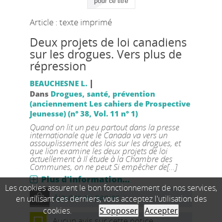
Article : texte imprimé
Deux projets de loi canadiens
sur les drogues. Vers plus de
répression
|
BEAUCHESNE L.
Dans
Drogues, santé, prévention
(anciennement Les cahiers de Prospective
Jeunesse) (n° 38, Vol. 11 n° 1)
Quand on lit un peu partout dans la presse
internationale que le Canada va vers un
assouplissement des lois sur les drogues, et
que lion examine les deux projets de loi
actuellement à Il étude à la Chambre des
Communes, on ne peut Si empêcher de[...]
Plus d'information...
Les cookies assurent le bon fonctionnement de nos services,
Ajouter au panier
en utilisant ces derniers, vous acceptez l'utilisation des
cookies.
S'opposer
Accepter
Aucun avis sur cette notice.